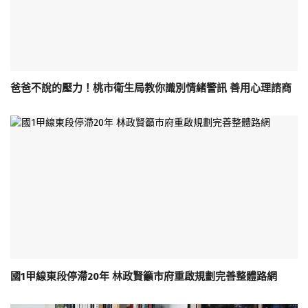
爸爸不說的壓力！桃市衛生局教你識別情緒警訊 善用心理諮商
國1甲線東段停滯20年 林政賢籲市府重啟規劃完善整體路網