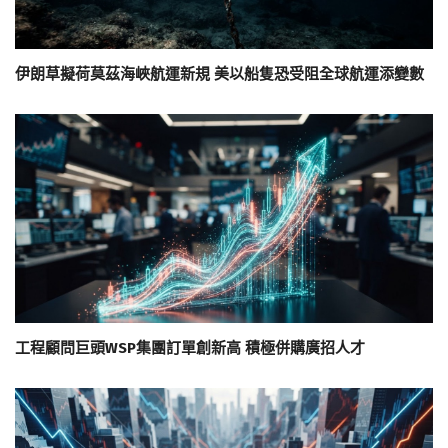
伊朗草擬荷莫茲海峽航運新規 美以船隻恐受阻全球航運添變數
工程顧問巨頭WSP集團訂單創新高 積極併購廣招人才