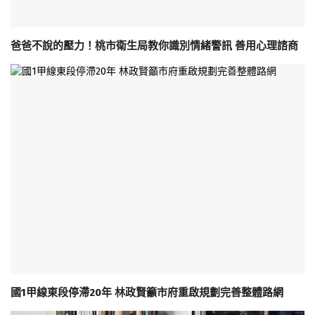
爸爸不說的壓力！桃市衛生局教你識別情緒警訊 善用心理諮商
國1甲線東段停滯20年 林政賢籲市府重啟規劃完善整體路網