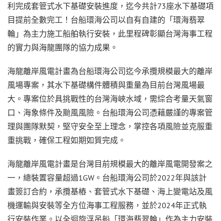
利完成套管式水下基礎安裝進度，迄今共計73座水下基礎項
目提前全數完工！台船環海公司以自有自建的「環海翡翠
輪」為主力施工船舶執行安裝，此里程碑彰顯台灣海事工程
的實力與海龍團隊的協力成果。
海龍離岸風電計畫為台船環海公司迄今承攬規模最大的離岸
風場專案，其水下基礎構件體積與重量為目前台灣風場最
大。專案位於具挑戰性的台灣海峽水域，需綜合考量天氣窗
口、海象條件及颱風風險。台船環海公司憑藉嚴謹的專案管
理與團隊默契，堅守安全至上理念，掌控各項風險並克服重
重挑戰，確保工程如期如質完成。
海龍離岸風電計畫是台灣目前規模最大的離岸風電開發案之
一，總裝置容量超過1GW。台船環海公司於2022年與該計
畫簽訂合約，承攬基樁、套管式水下基礎、海上變電站及風
機運輸與安裝等全方位海事工程服務，並於2024年正式執
行安裝作業。以全迴旋浮吊船「環海翡翠輪」作為主力安裝