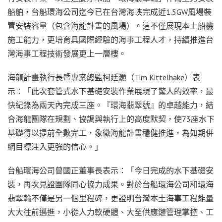
船舶，台船環海公司迄今已在台灣海峽完成近1.5GW風場裝
置安裝容量（包含海龍計畫的風場）。這不僅展現本土船機
施工能力，更培育具國際經驗的海事工程人才，持續推進台
灣海事工程技術發展更上一層樓。
海龍計畫執行長暨專案總監柯廷灝（Tim Kittelhake）表
示：「此次套管式水下基礎安裝作業展現了驚人的效率，最
快紀錄為兩天內完成三座。『環海翡翠號』的卓越能力，結
合海龍團隊在規劃、協調與執行上的高度默契，使73座水下
基礎得以提前全數完工，象徵海龍計畫穩健推進，為如期併
網目標注入更強的信心。」
台船環海公司曾國正董事長表示：「今日完成的水下基礎安
裝，再次見證團隊同心協力成果。對於台船環海公司和環海
翡翠輪不僅是另一個里程碑，更證明台灣本土海事工程能量
大大往前邁進，小從人力軟硬體、大至供應鏈管理掌控、工