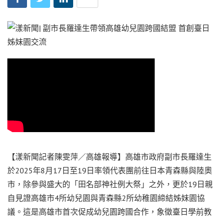
【漾新聞記者陳雯萍／高雄報導】高雄市政府副市長羅達生
於2025年8月17日至19日率領代表團前往日本青森縣與陸奧
市，除參與盛大的「田名部神社例大祭」之外，更於19日親
自見證高雄市4所幼兒園與青森縣2所幼稚園締結姊妹園協
議。這是高雄市首次促成幼兒園跨國合作，象徵臺日學前教