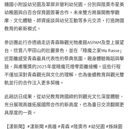
糖國小附設幼兒園及翠屏非營利幼兒園，分別與陸奧市星美
幼稚園與白百合保育園簽署合作。未來雙方將展開教學觀
摩、文化體驗、師資座談與幼兒互動等多元交流，打造跨國
教育的嶄新模式。
參訪團此行亦透過走訪青森縣觀光物產館ASPAM及登上展望
台，欣賞八甲田山的壯麗景色，並在「睡魔之家Wa Rasse」
近距離感受青森最具代表性的祭典氛圍，親身體驗舞蹈與擊
鼓，與甫獲獎的2025年度睡魔花燈零距離接觸。這些行程
不僅加深對青森觀光與文化的理解，也為後續教育與觀光雙
軌並行的合作注入更多契機。
此趟訪日成果，從幼兒教育跨國締約到觀光文化深度體驗，
充分展現高雄拓展國際合作的新高度，也為臺日交流翻開更
具厚度的一頁。
【漾新聞】#漾新聞 #高雄 #青森 #陸奧市 #幼兒園 #姊妹園