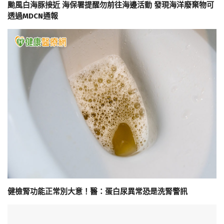
颱風白海豚接近 海保署提醒勿前往海邊活動 發現海洋廢棄物可
透過MDCN通報
健檢腎功能正常別大意！醫：蛋白尿異常恐是洗腎警訊