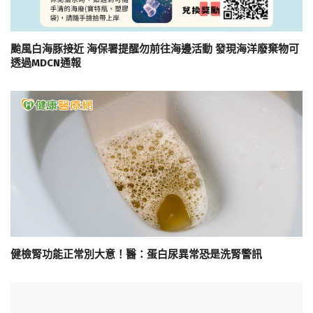
颱風白海豚接近 海保署提醒勿前往海邊活動 發現海洋廢棄物可
透過MDCN通報
健檢腎功能正常別大意！醫：蛋白尿異常恐是洗腎警訊