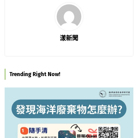
漾新聞
Trending Right Now!