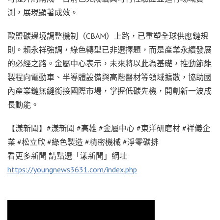
測，展現顯著成效。
歐盟碳邊境調整機制（CBAM）上路，已重塑全球供應鏈規
則。賴永祥強調，綠色轉型已非選擇題，而是產業永續發展
的必經之路。金屬中心表示，未來將以此為基礎，推動節能
製程向電動車、半導體設備與高階醫材等領域擴散，協助國
內產業鏈無縫銜接國際市場，掌握低碳先機，開創新一波成
長動能。
【漾新聞】#漾新聞 #高雄 #金屬中心 #東洋研磨材 #祥儀企
業 #松立欣 #綠色製造 #精密機械 #淨零碳排
看更多新聞 請點選「漾新聞」網址
https://youngnews3631.com/index.php