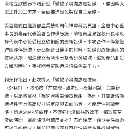
商松立欣機器捐贈新型「微粒子噴拋處理設備」，能因應大
型工件加工需求，全面推進綠色製程自主量能。
簽署儀式由經濟部產業技術司何祥瑋科長見證，金屬中心董
事長劉嘉茹代表簽署合作備忘錄，隨後再度見證執行長賴永
祥代表中心接受松立欣捐贈的最新設備。本次合作不僅象徵
跨國夥伴鏈結，更凸顯台日攜手於材料、設備與終端應用的
技術共創，加速建立台灣本土整合研發場域，縮短產品測試
與驗證時程，為我國精密製造厚植綠色競爭力。
賴永祥指出，此次導入「微粒子噴拋處理技術」
（SMAP），將形成「前處理—熱處理—模擬測試」完整鏈
結。以高階醫材「視網膜辨識儀器模組」為例，其關鍵傳動
結構件需具備高尺寸穩定度與表面品質，才能確保判讀精
準。透過SMAP前處理，不僅強化滲碳擴散效率，縮短真空
滲碳時間，還能降低粗糙度並提升表面硬度，預期零件壽命
可提升約兩成。目前已完成載具可行性驗證並進行場域實