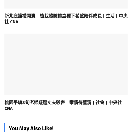
新北庇護禮開賣 植栽體驗禮盒種下希望陪伴成長 | 生活 | 中央
社 CNA
桃園平鎮8旬老婦疑遭丈夫殺害 案情待釐清 | 社會 | 中央社
CNA
You May Also Like!