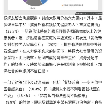
從網友留言角度觀察，討論大致可分為六大風向。其中，最
多聲量集中於「擔憂外籍看護傾向健康老人、重症遭排擠」
（22.5%），認為修法將使外籍看護優先照顧80歲以上的健
康長者，進一步壓縮重症家庭的照護資源。其次是「認為新
制對有錢老人家庭有利」（20%），批評修法是變相替外籍
看護加薪，在人力供不應求的情況下，將擴大社會階層的資
源差距。由此觀察，超過四成的聲量聚焦於「資源分配不
均」的疑慮，反映弱勢家庭擔心在長照制度下被邊緣化，加
深社會的焦慮與不信任感。
一部分討論則涉及政治層面，包括「質疑藍白下一步開放中
國看護來台」（18.4%）與「諷刺未來找不到看護就找藍白
立委」（18.4%）、「認為藍白修法亂搞不顧後果」
（8.8%）的討論，顯示反對聲浪中帶有濃厚政治色彩，直指