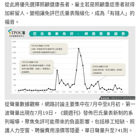
從此將優先選擇照顧健康長者，雇主若是照顧重症患者就得
加薪留人，變相讓免評巴氏量表階級化，成為「有錢人」的
福音。
從聲量數據觀察，網路討論主要集中在7月中至8月初，第一
波聲量出現在7月19日，《鏡週刊》發佈巴氏量表新制的系
列報導，聚焦免評可能帶來的負面影響，包括移工短缺、照
護人力空窗、聘僱費用漲價等隱憂，單日聲量升至741則。