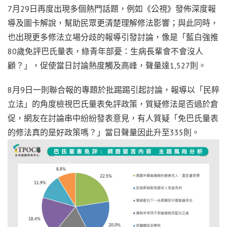
7月29日再度出現多個熱門話題，例如《公視》發佈深度報
導及圖卡解說，幫助民眾更清楚理解修法影響；與此同時，
也出現更多修法立場分歧的報導引發討論，像是「藍白強推
80歲免評巴氏量表，綠青年部憂：生病長輩會不會沒人
顧？」，促使當日討論熱度觸及高峰，聲量達1,527則。
8月9日一則聯合報的專題於批踢踢引起討論，報導以「民粹
立法」的角度檢視巴氏量表免評政策，質疑修法是否過於倉
促，網友在討論串中紛紛發表意見，有人質疑「免巴氏量表
的修法真的是好政策嗎？」當日聲量因此升至335則。