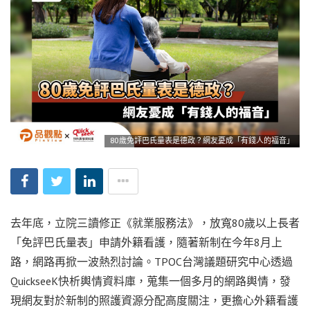
80歲免評巴氏量表是德政？網友憂成「有錢人的福音」
去年底，立院三讀修正《就業服務法》，放寬80歲以上長者
「免評巴氏量表」申請外籍看護，隨著新制在今年8月上
路，網路再掀一波熱烈討論。TPOC台灣議題研究中心透過
QuickseeK快析輿情資料庫，蒐集一個多月的網路輿情，發
現網友對於新制的照護資源分配高度關注，更擔心外籍看護