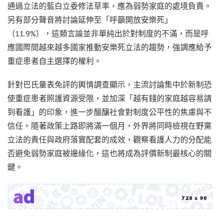
通過立法的藍白立委修法草率，應為弱勢家庭的處境負責。
另有部分聲音將討論延伸至「呼籲開放安樂死」
（11.9%），這類言論並非單純出於對制度的不滿，而是呼
應國際間越來越多國家推動安樂死立法的趨勢，強調應給予
重症患者自主選擇的權利。
針對巴氏量表免評的輿情調查顯示，主流討論集中於新制恐
使重症患者照護資源受限，並加深「越有錢的家庭越容易請
到看護」的印象，進一步醞釀社會對制度公平性的焦慮與不
信任。隨著政策上路即將滿一個月，外界將同時檢視在野黨
立法的責任與政府落實配套的成效，觀察看護人力的分配能
否避免弱勢家庭被邊緣化，這也將成為評價新制最核心的關
鍵。