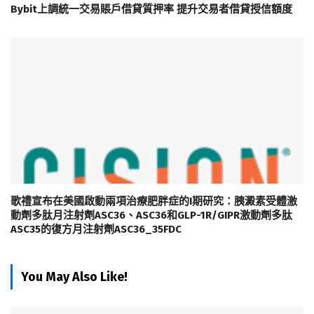
Bybit上調統一交易賬戶借貸質押率 提升交易者借貸授信額度
歌禮宣布在美國啟動兩項治療肥胖症的I期研究：胰澱素受體激
動劑多肽月注射劑ASC36、ASC36和GLP-1R/GIPR激動劑多肽
ASC35的復方月注射劑ASC36_35FDC
You May Also Like!