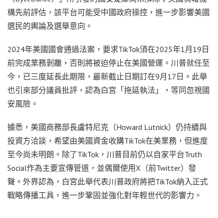
構先前評估，該平台可能受中國政府操控，進一步影響美國
選民的輿論及選舉意向。
2024年美國國會通過法案，要求TikTok須在2025年1月19日
前完成業務剝離，否則將被迫停止在美國營運。川普就任至
今，已三度延長此期限，最新截止日期訂在9月17日。此舉
也引來部分議員批評，認為白宮「拖延執法」，等同忽視國
安風險。
據悉，美國商務部長盧特尼克（Howard Lutnick）仍持續與
投資方洽談，希望由美國資金收購TikTok在美業務，但進度
至今尚未明朗。除了TikTok，川普目前仍以自家平台Truth
Social作為主要宣傳管道，並偶爾使用X（前Twitter）發
聲。外界認為，白宮此舉代表川普政府將把TikTok納入正式
戰略傳播工具，進一步鞏固並強化對年輕世代的影響力。