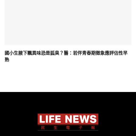
國小生腋下飄異味恐是狐臭？醫：若伴青春期徵象應評估性早
熟