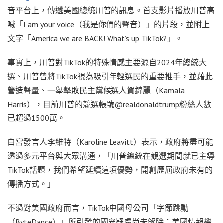
音平台上，傳遞美國總統川普的訊息。首支影片播放川普高
喊「I am your voice（我是你們的聲音）」的片段，並附上
文字「America we are BACK! What’s up TikTok?」。
事實上，川普對TikTok的特殊情感主要源自2024年總統大
選、川普曾將TikTok視為吸引年輕選民的重要推手，並藉此
營造聲量、一舉擊敗民主黨候選人賀錦麗（Kamala
Harris），目前川普的競選帳號@realdonaldtrump粉絲人數
已超過1500萬。
白宮發言人李維特（Karoline Leavitt）表示，政府將盡可能
透過多元平台與大眾溝通，「川普總統在競選期間就已主導
TikTok話題，我們希望延續這項優勢，開創歷屆政府未有的
傳播方式。」
不過對美國政府而言，TikTok中國母公司「字節跳動
（ByteDance）」所引發的國安疑慮尚未解除；美國情報機