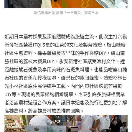
疫情後再出發 高雄「一日農夫」前進日本
近期日本農村採果及深度體驗成為旅遊主流，此次主打六龜
新發社區榮獲ITQI 3星的山茶的文化及製茶體驗，旗山糖廠
社區生態遊程、採果體驗及古早味的手作椪糖DIY，旗山南
勝社區的荔枝木餐具DIY，永安新港社區感受漁村文化、近
距離接觸石斑魚及享用美味的石斑魚料理，也能品嚐旗山糖
廠社區的香蕉花檸檬咖啡、蜂巢氏的龍眼蜂蜜、體驗杉林日
光小林社區原住民傳統手工藝、內門內東社區嚴選芒果乾
DIY等。現場的民眾諮詢相當踴躍，也吸引許多旅遊相關業
者洽談農村遊程合作方案，讓日本遊客及旅行社更加地了解
高雄農村，將高雄農村旅遊推向國際。