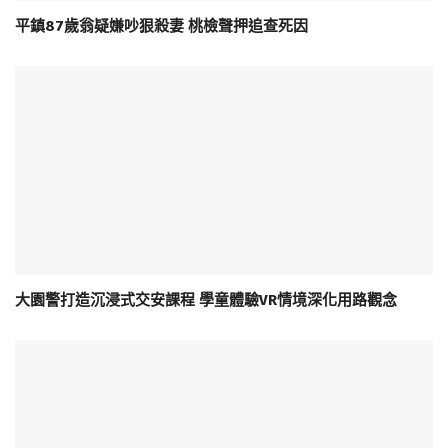
平鎮87歲翁疑嫌吵狠殺妻 桃檢聲押追查死因
大園警打造沉浸式交安課程 學童體驗VR情境深化用路觀念