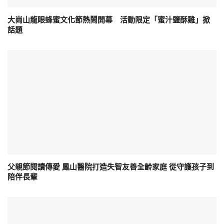
大崗山龍眼蜂蜜文化節熱鬧開幕 活動限定「蜜汁鹽酥雞」掀
話題
父親節閱讀傳愛 鳳山醫院打造失智友善全齡家庭 從守護孩子到
陪伴長輩