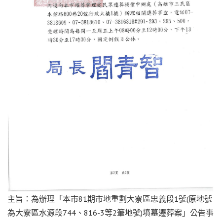
主旨：為辦理「本市81期市地重劃大寮區忠義段1號(原地號
為大寮區水源段744、816-3等2筆地號)墳墓遷葬案」公告事