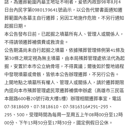
誌，為遷葬範圍內墓主地址不明者，爰依內政部98年8月4
日台內民字第0980139641號函示，以公告代替書面通知遷
葬範圍內各墓主自行遷葬；另因工地施作危險，不另行通知
起掘日期。
本公告發布日前，已起掘之墳墓所有人、管理人或關係人，
不得請領遷葬補償費或救濟金。
公告期滿尚未自行起掘之墳墓，依據殯葬管理條例第41條及
第30條之規定視為無主墳墓，由本局殯葬管理處依法代為起
掘，安置於本市公立納骨塔，不得異議；爾後如於整地過程
中發現墳墓或骨骸，皆依本公告辦理遷葬，不另行公告。
上開地點之墳墓所有權人、管理人或關係人，請於遷葬期限
內逕向本市殯葬管理處民眾遷葬補償申辦處（高雄市三民區
本館路600巷20號行政大樓1樓）辦理相關遷葬事宜，電話
07-3818609、07-3818610、07-3816316#291~293、
295、500，受理時間為每周一至周五上午08時00分至12時
00分、下午13時30分至17時30分，國定例假日公休。