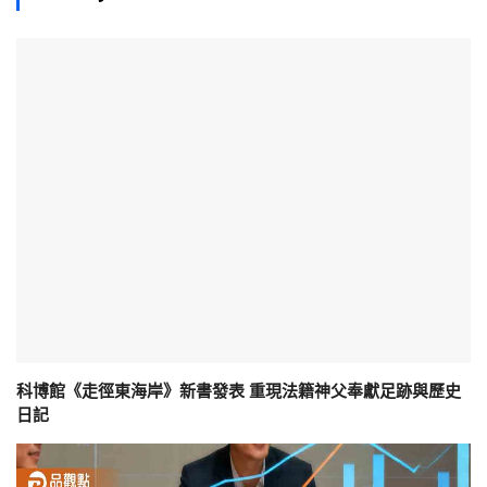
科博館《走徑東海岸》新書發表 重現法籍神父奉獻足跡與歷史
日記