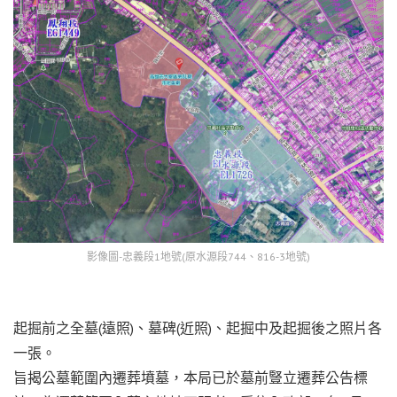
影像圖-忠義段1地號(原水源段744、816-3地號)
起掘前之全墓(遠照)、墓碑(近照)、起掘中及起掘後之照片各
一張。
旨揭公墓範圍內遷葬墳墓，本局已於墓前豎立遷葬公告標