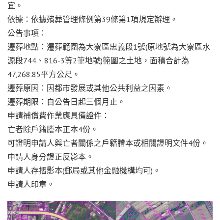
宜。
依據：依據殯葬管理條例第39條第1項規定辦理。
公告事項：
遷葬地點：遷葬範圍為大寮區忠義段1號(原地號為大寮區水
源段744、816-3等2筆地號)範圍之土地，面積合計為
47,268.85平方公尺。
遷葬原因：因都市發展或其他公共利益之因素。
遷葬期限：自公告日起三個月止。
申請補償費作業應具備證件：
亡者除戶籍謄本正本4份。
可證明申請人與亡者關係之戶籍謄本或相關證明文件4份。
申請人身分證正反影本。
申請人存摺影本(郵局或其他金融機構均可)。
申請人印章。