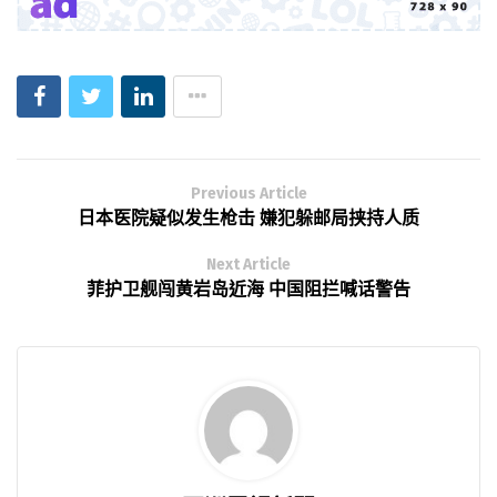
Previous Article
日本医院疑似发生枪击 嫌犯躲邮局挟持人质
Next Article
菲护卫舰闯黄岩岛近海 中国阻拦喊话警告