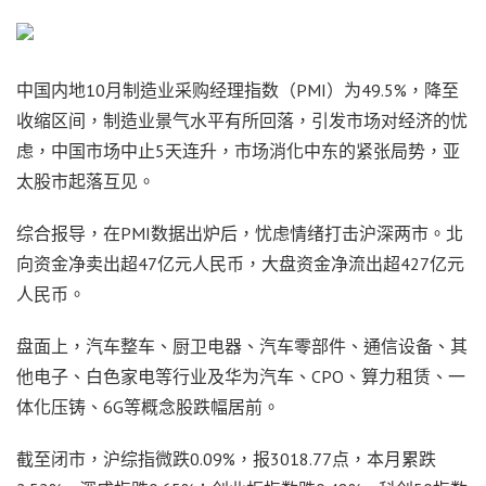
中国内地10月制造业采购经理指数（PMI）为49.5%，降至
收缩区间，制造业景气水平有所回落，引发市场对经济的忧
虑，中国市场中止5天连升，市场消化中东的紧张局势，亚
太股市起落互见。
综合报导，在PMI数据出炉后，忧虑情绪打击沪深两市。北
向资金净卖出超47亿元人民币，大盘资金净流出超427亿元
人民币。
盘面上，汽车整车、厨卫电器、汽车零部件、通信设备、其
他电子、白色家电等行业及华为汽车、CPO、算力租赁、一
体化压铸、6G等概念股跌幅居前。
截至闭市，沪综指微跌0.09%，报3018.77点，本月累跌