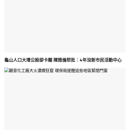
龜山人口大增公設卻卡關 陳雅倫怒批：4年沒新市民活動中心