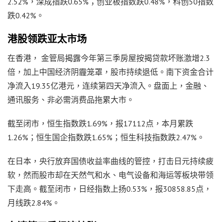
2.52%，深成指跌0.65%；创业板指数跌0.48%，科创50指数
跌0.42%。
港股领跌亚太市场
在香港， 金管局揭露今年第三季房屋按揭贷款坏账激增2.3
倍，加上中国经济阴霾笼罩，股市持续退低。南下资金合计
净流入19.35亿港元，连续第四天净流入。盘面上，金融、
通讯服务、非必需消费品拖累大市。
截至闭市，恒生指数跌1.69%，报17112点，本月累跌
1.26%；恒生国企指数跌1.65%；恒生科技指数跌2.47%。
在日本，央行放弃国债收益率曲线的管控，打击日元持续疲
软，然而股市却在天然气和水、电气设备和海运等板块带领
下走高。截至闭市，日经指数上扬0.53%，报30858.85点，
月线跌2.84%。