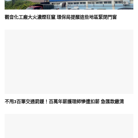
觀音化工廠大火濃煙狂竄 環保局提醒這些地區緊閉門窗
不甩3百筆交通罰鍰！百萬年薪護理師慘遭扣薪 急匯款繳清