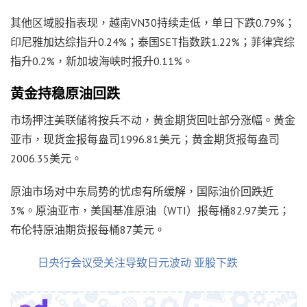
其他区域股指表现，越南VN30持续走低，单日下跌0.79%；
印尼雅加达综指升0.24%；泰国SET指数跌1.22%；菲律宾综
指升0.2%，新加坡海峡时报升0.11%。
黄金持稳原油回跌
市场押注美联储将按兵不动，黄金期货回吐部分涨幅。黄金
亚市，现货金报每盎司1996.81美元；黄金期货报每盎司
2006.35美元。
原油市场对中东局势的忧虑有所缓解，国际油价回跌近
3%。原油亚市，美国基准原油（WTI）报每桶82.97美元；
布伦特原油期货报每桶87美元。
日央行会议受关注导致日元波动 亚股下跌