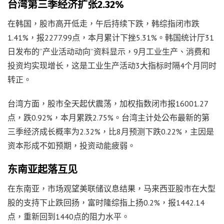
台湾第三季经济扩张2.32%
在韩国，股市高开低走，午后持续下跌，韩综指闭市跌
1.41%，报2277.99点，本月累计下挫5.31%。韩国统计厅31
日发布的“产业活动动向”资料显示，9月工业生产、消费和
投资均实现增长，这是工业生产活动3大指标时隔4个月同时
转正。
台湾方面，股市全天起伏震荡，加权指数闭市报16001.27
点，跌0.92%，本月累跌2.75%。台湾主计处公布最新的第
三季经济成长概率为2.32%，比8月预测下跌0.22%，主因是
资本形成不如预期，投资动能疲弱。
东南亚起落互见
在东南亚，市场观望美联储议息结果，马来西亚股市在大型
股的支持下止跌回扬，富时隆综指上扬0.2%，报1442.14
点，重新回到1440点的阻力水平。