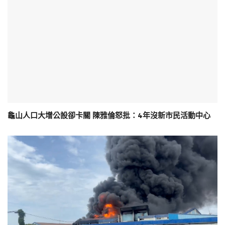
龜山人口大增公設卻卡關 陳雅倫怒批：4年沒新市民活動中心