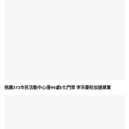
桃園373市民活動中心僅90處E化門禁 李宗豪盼加速建置