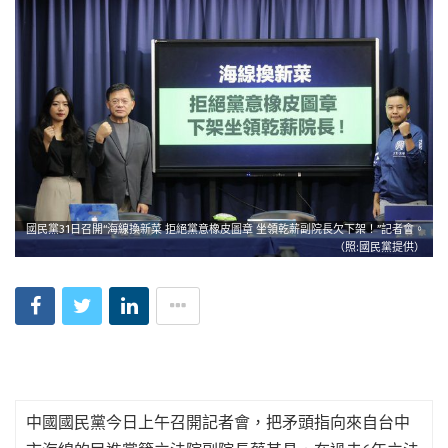
國民黨31日召開“海線換新菜 拒絕黨意橡皮圖章 坐領乾薪副院長欠下架！”記者會。
（照:國民黨提供）
中國國民黨今日上午召開記者會，把矛頭指向來自台中