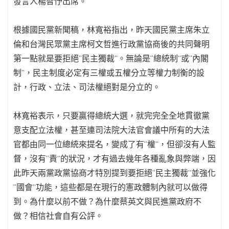
發言人楊智伃出席。
根據國民黨新聞稿，林寬裕指出，昨天國民黨主席朱立
倫和台灣民眾黨主席柯文哲進行政黨協商後的共同聲明
第一點就是要拒絕“民主獨裁”。無論是“總統制”或“內閣
制”，民主制度必定有三權或五權分立等權力制衡的設
計，行政、立法、司法權絕對是分立的。
林寬裕表示，只要贏得總統大選，就完完全全地貫徹黨
意支配立法權，甚至連司法院大法官會議中所有的大法
官都由同一位總統來提名，變成了有“權”，但卻沒有人監
督，沒有“責”的狀況，才有過去幾年各種亂象與弊端，因
此昨天兩黨政黨協商才特別提到要拒絕“民主獨裁”並強化
“國會”功能，這些都是在現行的憲政體制內就可以做得
到。為什麼以前不做？為什麼蔡英文與民進黨政府不
做？相信社會自有公評。