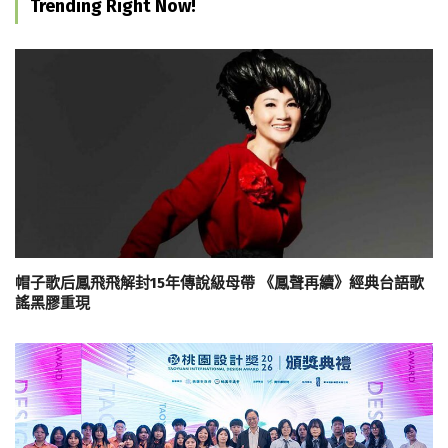
Trending Right Now!
帽子歌后鳳飛飛解封15年傳說級母帶 《鳳聲再續》經典台語歌
謠黑膠重現