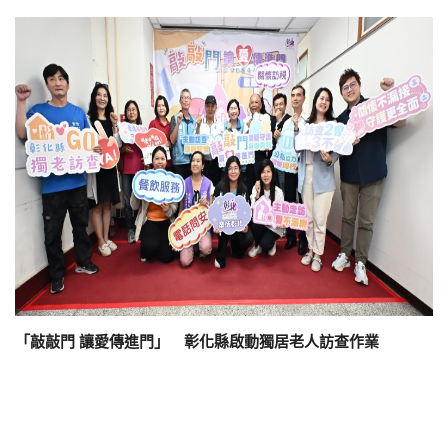
「敲敲門 讓愛傳進門」 彰化縣啟動獨居老人訪查作業