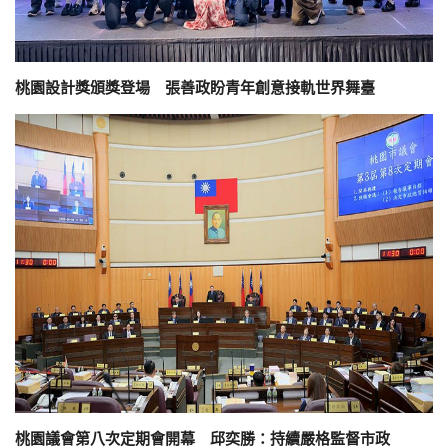
桃園設計獎頒獎登場 張善政盼青年創意接軌世界舞臺
桃園議會第八次定期會開幕 邱奕勝：持續嚴格監督市政