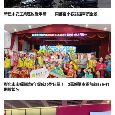
新屋永安工業區附近車禍 兩部自小客對撞車頭全毀
彰化市未婚聯誼6年促成10對佳偶！ 3萬解謎幸福無敵8/6-11
開放報名