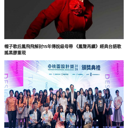
帽子歌后鳳飛飛解封15年傳說級母帶 《鳳聲再續》經典台語歌
謠黑膠重現