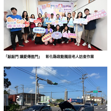
「敲敲門 讓愛傳進門」 彰化縣啟動獨居老人訪查作業