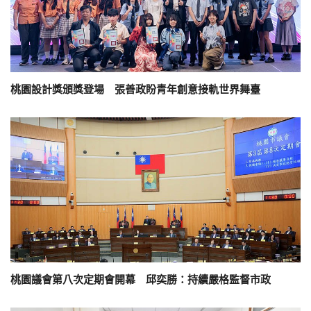
桃園設計獎頒獎登場 張善政盼青年創意接軌世界舞臺
桃園議會第八次定期會開幕 邱奕勝：持續嚴格監督市政