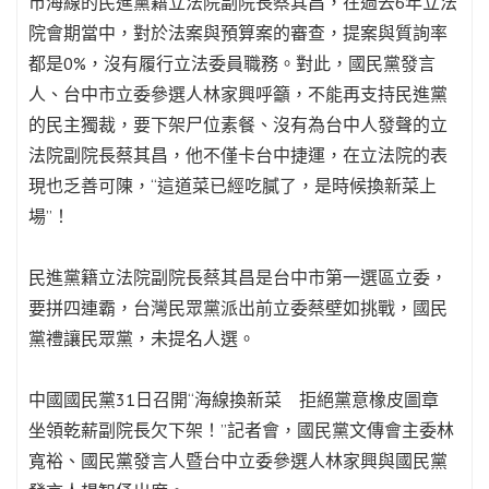
市海線的民進黨籍立法院副院長蔡其昌，在過去6年立法
院會期當中，對於法案與預算案的審查，提案與質詢率
都是0%，沒有履行立法委員職務。對此，國民黨發言
人、台中市立委參選人林家興呼籲，不能再支持民進黨
的民主獨裁，要下架尸位素餐、沒有為台中人發聲的立
法院副院長蔡其昌，他不僅卡台中捷運，在立法院的表
現也乏善可陳，“這道菜已經吃膩了，是時候換新菜上
場”！
民進黨籍立法院副院長蔡其昌是台中市第一選區立委，
要拼四連霸，台灣民眾黨派出前立委蔡壁如挑戰，國民
黨禮讓民眾黨，未提名人選。
中國國民黨31日召開“海線換新菜 拒絕黨意橡皮圖章
坐領乾薪副院長欠下架！”記者會，國民黨文傳會主委林
寬裕、國民黨發言人暨台中立委參選人林家興與國民黨