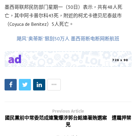
墨西哥联邦民防部门星期一（30日）表示，共有48人死
亡，其中阿卡普尔科43死，附近的柯尤卡德贝尼泰兹市
（Coyuca de Benitez）5人死亡。
飓风“奥蒂斯”狠刮50万人 墨西哥断电断网断航班
Previous Article
國民黨前中常委范成連驚爆涉郭台銘連署賄選案 遭羈押禁
見