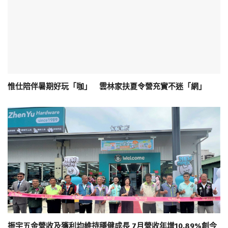
惟仕陪伴暑期好玩「咖」 雲林家扶夏令營充實不迷「網」
振宇五金營收及獲利均維持穩健成長 7月營收年增10.89%創今