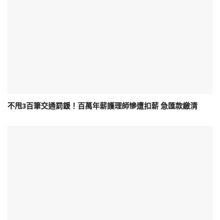
不甩3百筆交通罰鍰！百萬年薪護理師慘遭扣薪 急匯款繳清