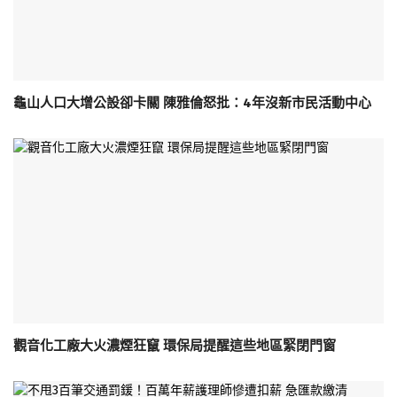
龜山人口大增公設卻卡關 陳雅倫怒批：4年沒新市民活動中心
觀音化工廠大火濃煙狂竄 環保局提醒這些地區緊閉門窗