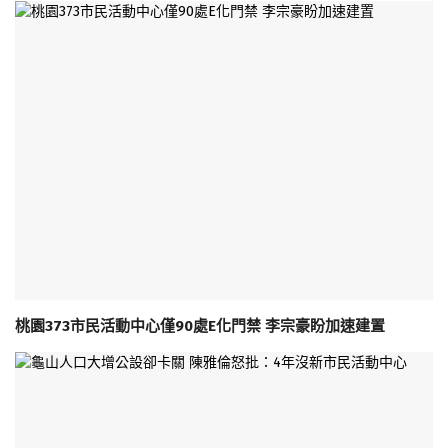
桃園373市民活動中心僅90處E化門禁 李宗豪盼加速建置