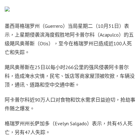
墨西哥格瑞罗州（Guerrero）当局星期二（10月31日）表
示，上星期侵袭滨海度假胜地阿卡普尔科（Acapulco）的五
级飓风奥蒂斯（Otis），至今在格瑞罗州已造成近100人死
亡和失踪。
飓风奥蒂斯在25日以每小时266公里的强风侵袭阿卡普尔
科，造成淹水灾情，民宅、饭店等商家屋顶被吹掀，车辆没
顶，通讯、道路和空中交通中断。
阿卡普尔科近90万人口对食物和饮水需求日益迫切，抢劫事
件随之爆发。
格瑞罗州州长萨加多（Evelyn Salgado）表示，共有45人死
亡，另有47人失踪。