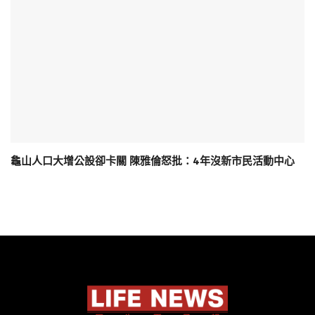
龜山人口大增公設卻卡關 陳雅倫怒批：4年沒新市民活動中心