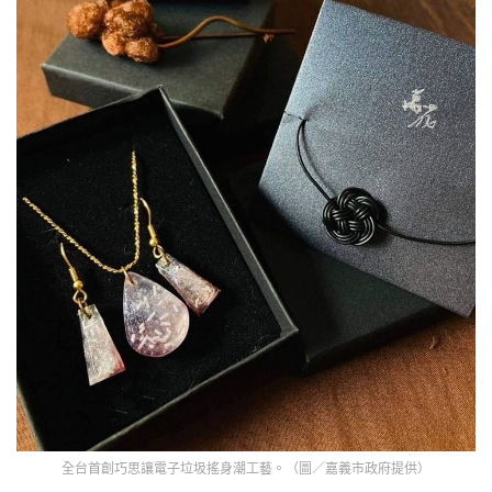
全台首創巧思讓電子垃圾搖身潮工藝。（圖／嘉義市政府提供）