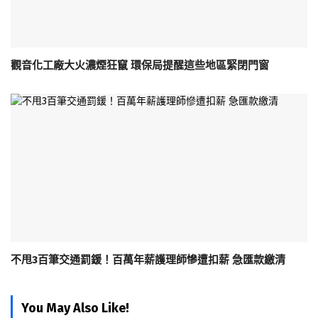
觀音化工廠大火濃煙狂竄 環保局提醒這些地區緊閉門窗
不甩3百筆交通罰鍰！百萬年薪護理師慘遭扣薪 急匯款繳清
You May Also Like!