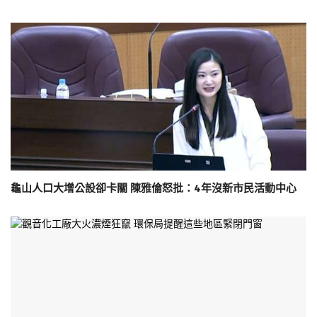
龜山人口大增公設卻卡關 陳雅倫怒批：4年沒新市民活動中心