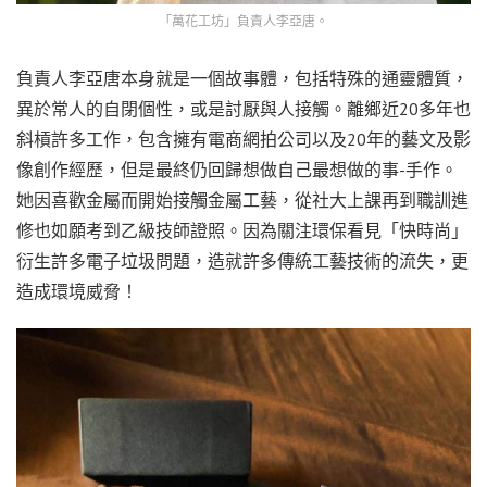
「萬花工坊」負責人李亞唐。
負責人李亞唐本身就是一個故事體，包括特殊的通靈體質，
異於常人的自閉個性，或是討厭與人接觸。離鄉近20多年也
斜槓許多工作，包含擁有電商網拍公司以及20年的藝文及影
像創作經歷，但是最終仍回歸想做自己最想做的事-手作。
她因喜歡金屬而開始接觸金屬工藝，從社大上課再到職訓進
修也如願考到乙級技師證照。因為關注環保看見「快時尚」
衍生許多電子垃圾問題，造就許多傳統工藝技術的流失，更
造成環境威脅！