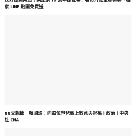
找好屋到樂屋！樂屋網 18 週年慶登場：看影片抽全聯禮券、獨
家 LINE 貼圖免費送
88父親節 韓國瑜：向每位爸爸致上敬意與祝福 | 政治 | 中央
社 CNA