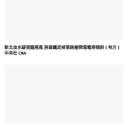
新北淡水疑現龍捲風 房屋鐵皮掉落路樹倒塌電桿傾斜 | 地方 |
中央社 CNA