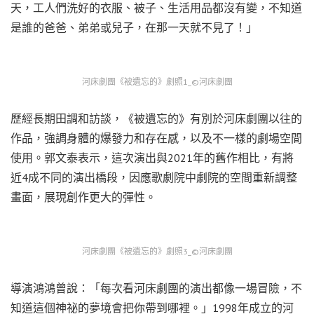
天，工人們洗好的衣服、被子、生活用品都沒有變，不知道
是誰的爸爸、弟弟或兒子，在那一天就不見了！」
河床劇團《被遺忘的》劇照1_©️河床劇團
歷經長期田調和訪談，《被遺忘的》有別於河床劇團以往的
作品，強調身體的爆發力和存在感，以及不一樣的劇場空間
使用。郭文泰表示，這次演出與2021年的舊作相比，有將
近4成不同的演出橋段，因應歌劇院中劇院的空間重新調整
畫面，展現創作更大的彈性。
河床劇團《被遺忘的》劇照3_©️河床劇團
導演鴻鴻曾說：「每次看河床劇團的演出都像一場冒險，不
知道這個神祕的夢境會把你帶到哪裡。」1998年成立的河