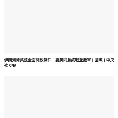
伊朗列荷莫茲全面開放條件 要美同意終戰並撤軍 | 國際 | 中央
社 CNA