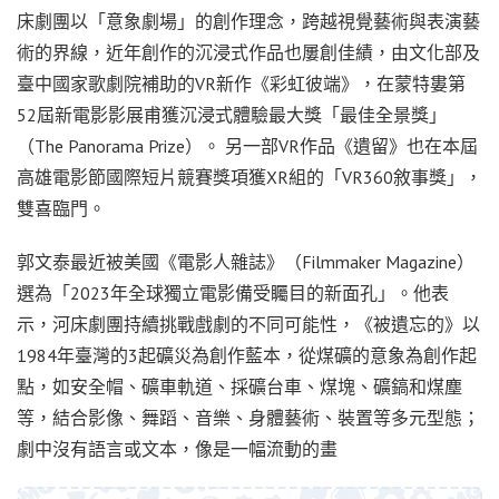
床劇團以「意象劇場」的創作理念，跨越視覺藝術與表演藝
術的界線，近年創作的沉浸式作品也屢創佳績，由文化部及
臺中國家歌劇院補助的VR新作《彩虹彼端》，在蒙特婁第
52屆新電影影展甫獲沉浸式體驗最大獎「最佳全景獎」
（The Panorama Prize）。 另一部VR作品《遺留》也在本屆
高雄電影節國際短片競賽獎項獲XR組的「VR360敘事獎」，
雙喜臨門。
郭文泰最近被美國《電影人雜誌》（Filmmaker Magazine）
選為「2023年全球獨立電影備受矚目的新面孔」。他表
示，河床劇團持續挑戰戲劇的不同可能性，《被遺忘的》以
1984年臺灣的3起礦災為創作藍本，從煤礦的意象為創作起
點，如安全帽、礦車軌道、採礦台車、煤塊、礦鎬和煤塵
等，結合影像、舞蹈、音樂、身體藝術、裝置等多元型態；
劇中沒有語言或文本，像是一幅流動的畫