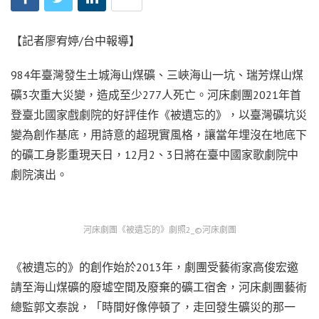
【記者廖宥婷/台中報導】
984年臺灣發生土城海山煤礦、三峽海山一坑、瑞芳煤山煤
礦3次重大災變，造成至少277人死亡。河床劇團2021年首
登臺北國家戲劇院的好評佳作《被遺忘的》，以臺灣礦坑災
變為創作基底，用詩意的超現實風格，讓當年埋沒在地底下
的礦工身影重現天日，12月2、3日將在臺中國家歌劇院中
劇院演出。
河床劇團《被遺忘的》劇照2_©️河床劇團
《被遺忘的》的創作始於2013年，劇團受藝術家高俊宏邀
請至海山煤礦的廢墟空間及廢棄的礦工宿舍，河床劇團藝術
總監郭文泰說，「時間好像停頓了，走回發生礦災的那一