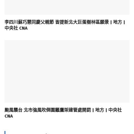
李四川蘇巧慧同慶父親節 皆提新北大巨蛋樹林區願景 | 地方 |
中央社 CNA
颱風襲台 北市強風吹倒圍籬鷹架建管處開罰 | 地方 | 中央社
CNA