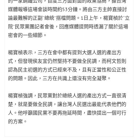
的一家鋼鐵公司，首度三方面對面的政黨協商，據台灣
媒體報導這場會談時間約53分鐘。將由三方主帥直接討
論最難解的正副“總統”搭檔問題。1日上午，楊寶楨於“立
院”民眾黨團記者會後，回應媒體提問時透漏了關於這場
密會的一些細節。
楊寶楨表示，三方在會中都有提到大選人選的產出方
式，但發現侯友宜仍然堅持不要做全民調，而柯文哲則
認為民主初選的方式已經來不及，且有正當性和公正性
的問題。因此，三方在共識上還沒有完全凝聚。
楊寶楨強調，民眾黨對於總統人選的產出方式一直很清
楚，就是要做全民調，讓台灣人民選出最能代表他們的
人。他呼籲國民黨不要再拖延時間，盡快提出一個可行
的方案。