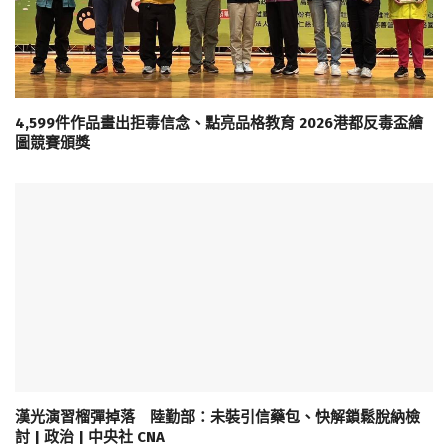
4,599件作品畫出拒毒信念、點亮品格教育 2026港都反毒盃繪
圖競賽頒獎
漢光演習榴彈掉落 陸勤部：未裝引信藥包、快解鎖鬆脫納檢
討 | 政治 | 中央社 CNA