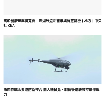
高齡健康產業博覽會 澎湖展遠距醫療與智慧篩檢 | 地方 | 中央
社 CNA
第四作戰區要港防衛整合 無人機偵蒐、戰傷後送驗證持續作戰
力