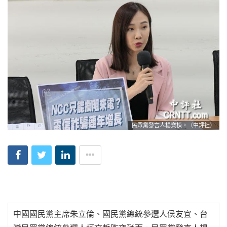
民眾黨發言人楊寶楨。（中評社）
中國國民黨主席朱立倫、國民黨總統參選人侯友宜、台