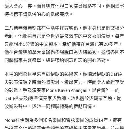
讓人會心一笑。而且與其他脫口秀演員風格不同，他相當堅
持標榜不講低俗噁心的低級笑話。
三八弟無時無刻都在生活中找尋笑點，他本身也是個微積分
老師，他揶揄自己是全世界最沒效率的中文喜劇演員，每年
只能想出1分鐘的中文腳本，幸好他待在台灣已有20多年。
他在台灣與加拿大舉辦過多場脫口秀與綜藝秀，邀請各國不
同藝術家共襄盛舉，總是帶給觀眾難忘的開心派對。
本場的國際巨星來自於伊朗的藝術家，你聽過伊朗的Daf達
夫鼓表演嗎？時而熱情澎湃、激昂有力，時而令人放鬆享受
的鼓聲。手鼓演奏家Mona Kaveh Ahangari，是台灣唯一的
Daf (達夫鼓)專業演奏家與教師，她也擅於與觀眾互動，從
波斯鼓聲中，與她一同體驗特殊的伊朗風情。
Mona在伊朗為多個知名樂團和管弦樂團的成員14年，擁有
魯達基文化藝術基金會頒發的高級達夫演奏家證書，並被授