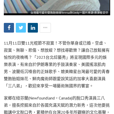
台灣最可愛的雙胞胎姊妹Teresa與Cindy。圖片來源:表演者提供
11月11日雙11光棍節不寂寞！不管你單身或已婚，空虛、
寂寞、無聊、悲傷、想放縱？想找尋歡樂？讓自己放鬆擁有
愉悅的夜晚嗎？「2023台北綜藝秀」將呈現國際多元的娛
樂表演，有來自於伊朗專業的手鼓演奏家、美國搖滾肌肉
男、波蘭低沉嗓音的正妹歌手、媲美韓星台灣最可愛的青春
雙胞胎姐妹花、鮮肉魔術師跟愛說笑話的加拿大喜劇演員
「三八弟」，歡迎來享受一場藝術無國界的饗宴。
家鄉在紐芬蘭(Newfoundland，Canada)的脫口秀演員三八
弟，擅長挖掘來自於各國充滿天賦的潛力新秀，這次他要挑
戰講中文脫口秀，累積他在台灣20多年所觀察的文化衝擊，