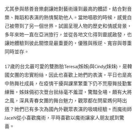
尤其參與慈善音樂劇讓她對藝術達到最高的體認，結合對音
樂、舞蹈和表演的熱情幫助他人。當她唱歌的時候，感覺自
己被帶到了另一個世界，試圖呈現人物的歷史和情感背景，
多年來她一直在亞洲旅行，並從各地文化得到靈感啟發，也
讓她體驗到彼此關懷是最重要的，優雅與叛逆、寬容與尊重
同時並存。
17歲的台北最可愛的雙胞胎Teresa(姊姊)與Cindy(妹妹)，是韓
國女團的忠實粉絲，因此也喜歡上她們的表演，平日也是高
中熱舞社成員，在疫情干擾與課業繁重下仍不荒廢舞技勤奮
練舞，姊妹倆初次登台就絲毫不羞澀，驚豔全場，頗有大將
之風，深具青春女團的舞台魅力，觀眾都在問星媽何時出
道？她們已有多次為國內外觀眾表演的吸晴經驗。而魔術師
JaceN從小喜歡魔術，平時喜歡以魔術讓家人朋友感到驚
喜。