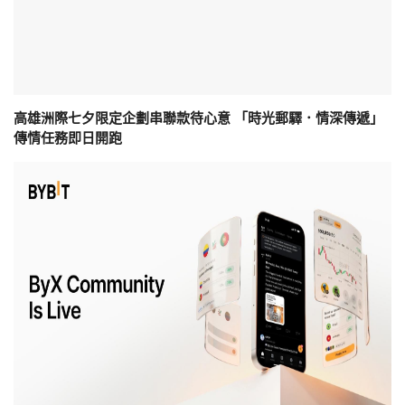
高雄洲際七夕限定企劃串聯款待心意 「時光郵驛．情深傳遞」
傳情任務即日開跑