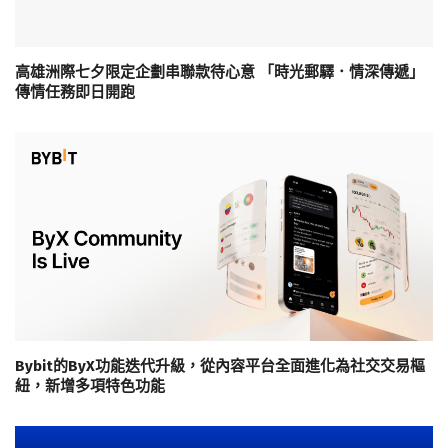
高雄洲際七夕限定企劃串聯款待心意 「時光郵驛．情深傳遞」
傳情任務即日開跑
Bybit的ByX功能迭代升級，從內容平台全面進化為社交交易樞
紐，新增多項特色功能