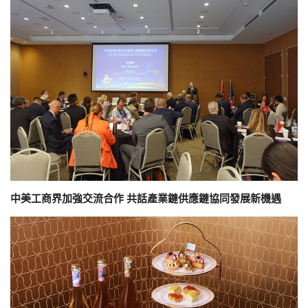
中美工商界加強交流合作 共話產業鏈供應鏈協同發展新機遇