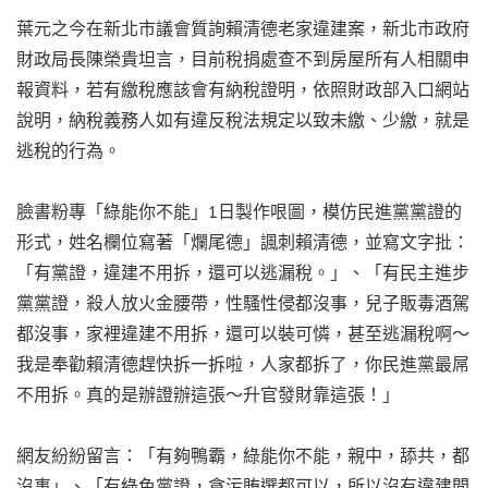
葉元之今在新北市議會質詢賴清德老家違建案，新北市政府
財政局長陳榮貴坦言，目前稅捐處查不到房屋所有人相關申
報資料，若有繳稅應該會有納稅證明，依照財政部入口網站
說明，納稅義務人如有違反稅法規定以致未繳、少繳，就是
逃稅的行為。
臉書粉專「綠能你不能」1日製作哏圖，模仿民進黨黨證的
形式，姓名欄位寫著「爛尾德」諷刺賴清德，並寫文字批：
「有黨證，違建不用拆，還可以逃漏稅。」、「有民主進步
黨黨證，殺人放火金腰帶，性騷性侵都沒事，兒子販毒酒駕
都沒事，家裡違建不用拆，還可以裝可憐，甚至逃漏稅啊～
我是奉勸賴清德趕快拆一拆啦，人家都拆了，你民進黨最屌
不用拆。真的是辦證辦這張～升官發財靠這張！」
網友紛紛留言：「有夠鴨霸，綠能你不能，親中，舔共，都
沒事」、「有綠色黨證，貪污賄選都可以，所以沒有違建問