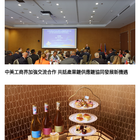
中美工商界加強交流合作 共話產業鏈供應鏈協同發展新機遇