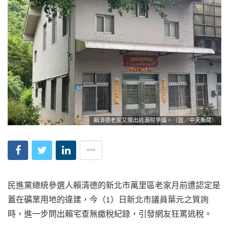
賴清德老家又爆出逃漏稅爭議。（圖／中天新聞）
民進黨總統參選人賴清德的新北市萬里區老家月前遭認定是
蓋在礦業用地的違建，今（1）日新北市議員葉元之質詢
時，進一步問出賴宅查無繳稅紀錄，引發網友狂罵逃稅。