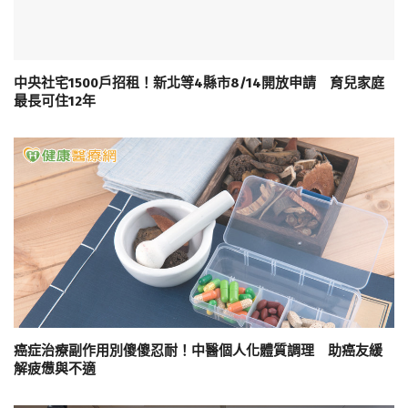
中央社宅1500戶招租！新北等4縣市8/14開放申請 育兒家庭
最長可住12年
癌症治療副作用別傻傻忍耐！中醫個人化體質調理 助癌友緩
解疲憊與不適