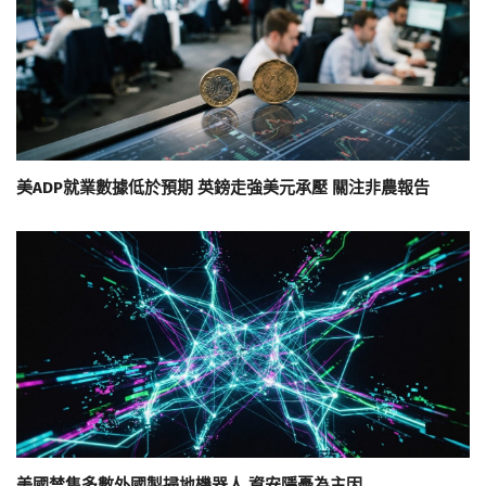
美ADP就業數據低於預期 英鎊走強美元承壓 關注非農報告
美國禁售多數外國製掃地機器人 資安隱憂為主因