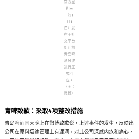
官方星
期三
（11
月1
日）发
布于社
交平台
对此前
青岛啤
酒风波
进行正
式回
应。
（图：
微博）
青啤致歉：采取4项整改措施
青岛啤酒同天晚上在微博致歉说，上述事件的发生，反映出
公司在原料运输管理上有漏洞，对此公司深感内疚和痛心，