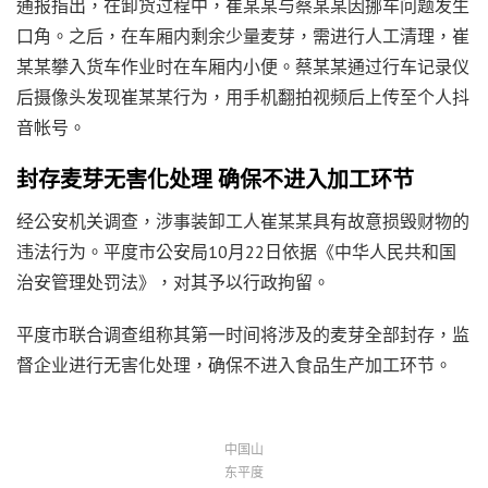
通报指出，在卸货过程中，崔某某与蔡某某因挪车问题发生
口角。之后，在车厢内剩余少量麦芽，需进行人工清理，崔
某某攀入货车作业时在车厢内小便。蔡某某通过行车记录仪
后摄像头发现崔某某行为，用手机翻拍视频后上传至个人抖
音帐号。
封存麦芽无害化处理 确保不进入加工环节
经公安机关调查，涉事装卸工人崔某某具有故意损毁财物的
违法行为。平度市公安局10月22日依据《中华人民共和国
治安管理处罚法》，对其予以行政拘留。
平度市联合调查组称其第一时间将涉及的麦芽全部封存，监
督企业进行无害化处理，确保不进入食品生产加工环节。
中国山
东平度