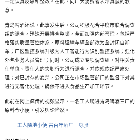
一定认真反思和整改。在此，向广大消费者表示真诚的歉
意。
青岛啤酒还说，此事发生后，公司积极配合平度市联合调查
组的调查，迅速开展排查整顿，全面加强内部管理，包括严
格落实质量管控体系，原料运输车辆全部改为全封闭自卸
车；厂区监控系统升级为人工智能行为识别监控系统；强化
外包业务人员管理；同时，公司成立专项调查组，对相关责
任单位、责任人的失职行为进行调查，并依规依纪严肃处
理；对已封存的麦芽，公司正在市场监管部门的监督下对其
进行无害化处理，确保不进入食品生产加工环节。
此前在网上疯传的视频显示，一名工人爬进青岛啤酒三厂的
原料仓小便，引发舆论哗然。
工人随地小便 害百年酒厂一身骚