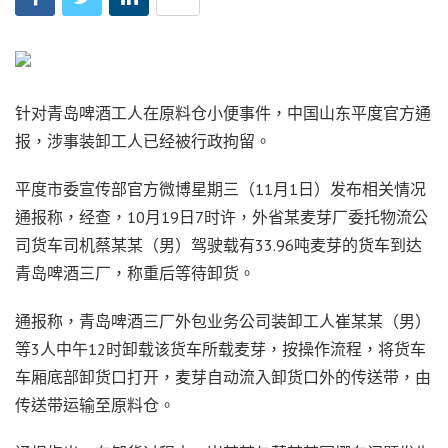
针对青岛啤酒工人在原料仓小便事件，中国山东平度官方通
报，涉事装卸工人已经被行政拘留。
平度市委宣传部官方微博星期三（11月1日）发布相关情况
通报称，经查，10月19日7时许，外省某麦芽厂委托物流公
司货车司机蔡某某（男）驾驶载有33.96吨麦芽的货车到达
青岛啤酒三厂，称重后等待卸货。
通报称，青岛啤酒三厂外包业务公司装卸工人崔某某（男）
等3人中午12时卸载该货车所载麦芽，按操作流程，将货车
车厢底部卸货口打开，麦芽自动流入卸货口外的传送带，由
传送带运输至原料仓。