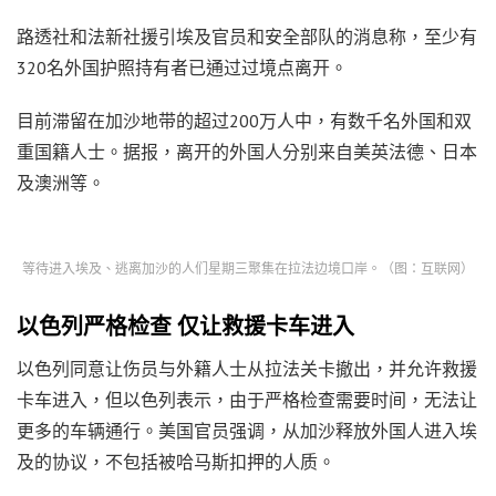
路透社和法新社援引埃及官员和安全部队的消息称，至少有
320名外国护照持有者已通过过境点离开。
目前滞留在加沙地带的超过200万人中，有数千名外国和双
重国籍人士。据报，离开的外国人分别来自美英法德、日本
及澳洲等。
等待进入埃及、逃离加沙的人们星期三聚集在拉法边境口岸。（图：互联网）
以色列严格检查 仅让救援卡车进入
以色列同意让伤员与外籍人士从拉法关卡撤出，并允许救援
卡车进入，但以色列表示，由于严格检查需要时间，无法让
更多的车辆通行。美国官员强调，从加沙释放外国人进入埃
及的协议，不包括被哈马斯扣押的人质。