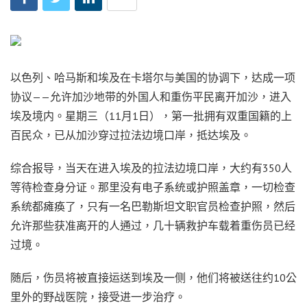
以色列、哈马斯和埃及在卡塔尔与美国的协调下，达成一项
协议——允许加沙地带的外国人和重伤平民离开加沙，进入
埃及境内。星期三（11月1日），第一批拥有双重国籍的上
百民众，已从加沙穿过拉法边境口岸，抵达埃及。
综合报导，当天在进入埃及的拉法边境口岸，大约有350人
等待检查身分证。那里没有电子系统或护照盖章，一切检查
系统都瘫痪了，只有一名巴勒斯坦文职官员检查护照，然后
允许那些获准离开的人通过，几十辆救护车载着重伤员已经
过境。
随后，伤员将被直接运送到埃及一侧，他们将被送往约10公
里外的野战医院，接受进一步治疗。