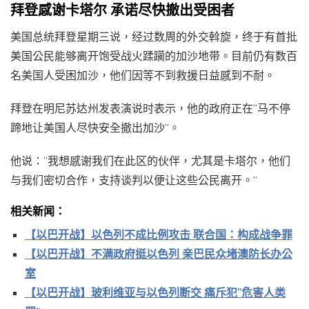
拜登感谢卡塔尔 承诺尽快撤出受困者
美国总统拜登星期三说，经过数周的外交斡旋，终于有首批
美国公民能够离开饱受战火蹂躏的加沙地带。目前仍有数百
名美国人受困加沙，他们因等不到救援日益感到不耐。
拜登在明尼苏达州发表演说时表示，他的政府正在“马不停
蹄地让美国人尽快安全撤出加沙”。
他说：“我想感谢我们在此区的伙伴，尤其是卡塔尔，他们
与我们密切合作，支持谈判以便让这些公民离开。”
相关新闻：
【以巴开战】以色列不成比例攻击 联合国：构成战争罪
【以巴开战】不满政府挺以色列 亲巴民众堵澳防长办公
室
【以巴开战】玻利维亚与以色列断交 痛斥犯“危害人类