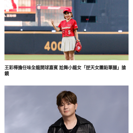
王彩樺擔任味全龍開球嘉賓 尬舞小龍女「逆天女團鉛筆腿」搶
鏡