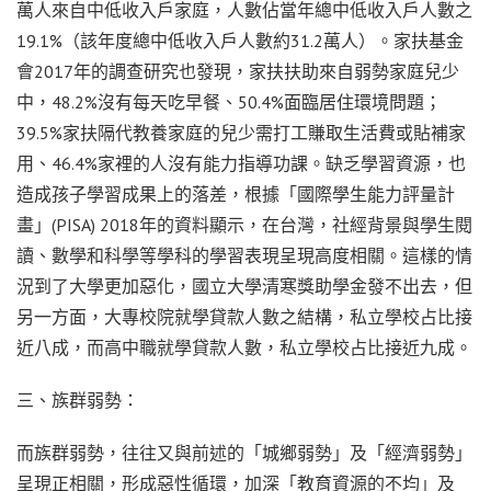
萬人來自中低收入戶家庭，人數佔當年總中低收入戶人數之
19.1%（該年度總中低收入戶人數約31.2萬人）。家扶基金
會2017年的調查研究也發現，家扶扶助來自弱勢家庭兒少
中，48.2%沒有每天吃早餐、50.4%面臨居住環境問題；
39.5%家扶隔代教養家庭的兒少需打工賺取生活費或貼補家
用、46.4%家裡的人沒有能力指導功課。缺乏學習資源，也
造成孩子學習成果上的落差，根據「國際學生能力評量計
畫」(PISA) 2018年的資料顯示，在台灣，社經背景與學生閱
讀、數學和科學等學科的學習表現呈現高度相關。這樣的情
況到了大學更加惡化，國立大學清寒獎助學金發不出去，但
另一方面，大專校院就學貸款人數之結構，私立學校占比接
近八成，而高中職就學貸款人數，私立學校占比接近九成。
三、族群弱勢：
而族群弱勢，往往又與前述的「城鄉弱勢」及「經濟弱勢」
呈現正相關，形成惡性循環，加深「教育資源的不均」及