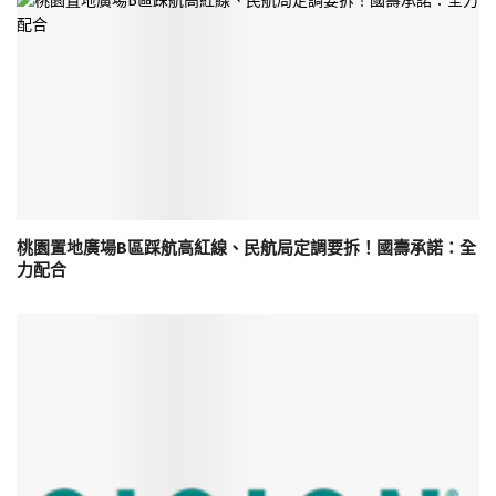
桃園置地廣場B區踩航高紅線、民航局定調要拆！國壽承諾：全
力配合