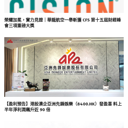
榮耀加冕，實力見證｜華龍航空一舉斬獲 CFS 第十五屆財經峰
會三項重磅大獎
【盈利預告】港股澳企亞洲先鋒娛樂（8400.HK）發盈喜 料上
半年淨利潤飆升近 90 倍