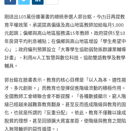
剛送出103萬份連署書的總統參選人郭台銘，今(3)日再提教
育平權政策，承諾提高偏遠及高山地區教師加給每月5,000
元起跳；偏鄉與高山地區服務滿15年教師，政府提供5至10
年房貸平均利息補貼；在偏鄉與高山地區增設「學生希望中
心」；政府編列預算設立「大專學生協助弱勢族群課業輔導
計畫」，利用AI人工智慧與數位科技，協助雙語教學及教學
輔具。
郭台銘在臉書表示，教育的核心目標是「以人為本、適性揚
才、多元創新。」而教育也發揮促進階級流動的積極作用。
全國教師工會總聯合會不斷提醒，「各種數據顯示，窮人階
級已經越來越難靠教育翻身，甚至反而造成階級與教育的固
化，也就是所謂的『反重分配』。依此，教育不僅難以達成
脫貧的理想，甚至回頭擴大貧富差距，使階級與教育之間陷
入無限輪迴的惡性循環。」