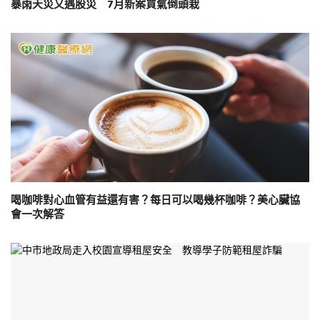
暴雨天災又遇股災 7月新案買氣倒頭栽
喝咖啡對心血管有益還有害？每日可以喝幾杯咖啡？美心臟協
會一次解答