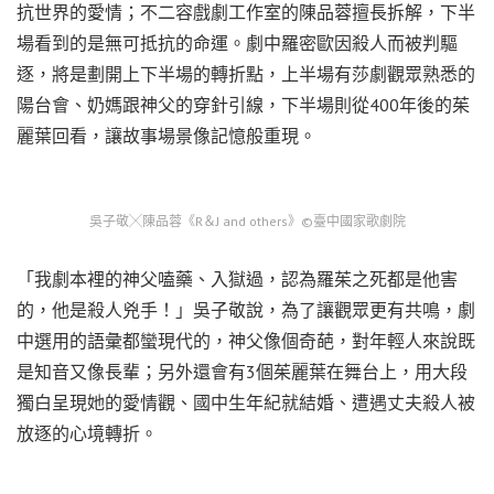
抗世界的愛情；不二容戲劇工作室的陳品蓉擅長拆解，下半
場看到的是無可抵抗的命運。劇中羅密歐因殺人而被判驅
逐，將是劃開上下半場的轉折點，上半場有莎劇觀眾熟悉的
陽台會、奶媽跟神父的穿針引線，下半場則從400年後的茱
麗葉回看，讓故事場景像記憶般重現。
吳子敬╳陳品蓉《R＆J and others》©臺中國家歌劇院
「我劇本裡的神父嗑藥、入獄過，認為羅茱之死都是他害
的，他是殺人兇手！」吳子敬說，為了讓觀眾更有共鳴，劇
中選用的語彙都蠻現代的，神父像個奇葩，對年輕人來說既
是知音又像長輩；另外還會有3個茱麗葉在舞台上，用大段
獨白呈現她的愛情觀、國中生年紀就結婚、遭遇丈夫殺人被
放逐的心境轉折。