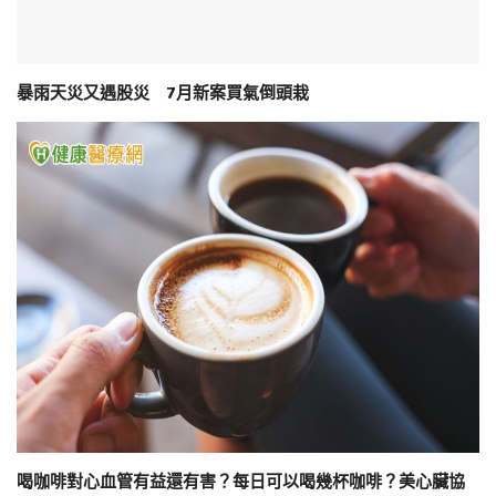
暴雨天災又遇股災 7月新案買氣倒頭栽
喝咖啡對心血管有益還有害？每日可以喝幾杯咖啡？美心臟協