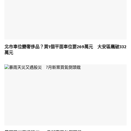
北市車位變奢侈品？買1個平面車位要269萬元 大安區飆破332
萬元