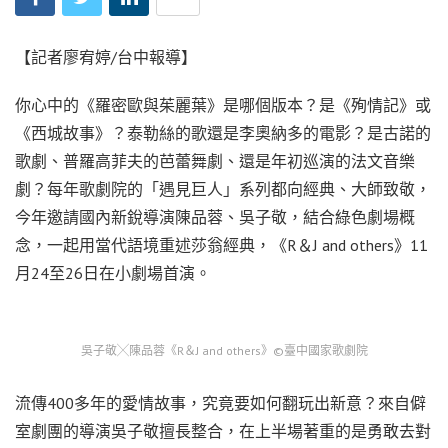
【記者廖宥婷/台中報導】
你心中的《羅密歐與茱麗葉》是哪個版本？是《殉情記》或
《西城故事》？泰勒絲的歌還是李奧納多的電影？是古諾的
歌劇、普羅高菲夫的芭蕾舞劇、還是年初巡演的法文音樂
劇？每年歌劇院的「遇見巨人」系列都向經典、大師致敬，
今年邀請國內新銳導演陳品蓉、吳子敬，結合綠色劇場概
念，一起用當代語境重述莎翁經典，《R＆J and others》11
月24至26日在小劇場首演。
吳子敬╳陳品蓉《R＆J and others》©臺中國家歌劇院
流傳400多年的愛情故事，究竟要如何翻玩出新意？來自僻
室劇團的導演吳子敬擅長整合，在上半場著重的是勇敢去對