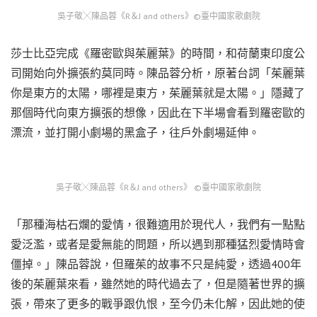
吳子敬╳陳品蓉《R＆J and others》©臺中國家歌劇院
莎士比亞完成《羅密歐與茱麗葉》的時間，和荷蘭東印度公
司開始向外擴張約莫同時。陳品蓉分析，原著台詞「茱麗葉
你是東方的太陽，哪裡是東方，茱麗葉就是太陽。」隱藏了
那個時代向東方擴張的想像，因此在下半場會看到羅密歐的
漂流，並打開小劇場的黑盒子，往戶外劇場延伸。
吳子敬╳陳品蓉《R＆J and others》 ©臺中國家歌劇院
「那種海枯石爛的愛情，很難適用於現代人，我們有一點點
愛泛濫，或者是愛無能的問題，所以遇到那種猛烈愛情時會
僵掉。」陳品蓉說，但羅茱的故事不只是純愛，透過400年
後的茱麗葉來看，雖然她的時代過去了，但是隨著世界的擴
張，帶來了更多的戰爭跟仇恨，至今仍未化解，因此她的使