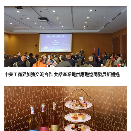
中美工商界加強交流合作 共話產業鏈供應鏈協同發展新機遇