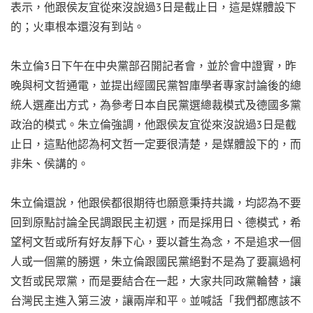
表示，他跟侯友宜從來沒說過3日是截止日，這是媒體設下
的；火車根本還沒有到站。
朱立倫3日下午在中央黨部召開記者會，並於會中證實，昨
晚與柯文哲通電，並提出經國民黨智庫學者專家討論後的總
統人選產出方式，為參考日本自民黨選總裁模式及德國多黨
政治的模式。朱立倫強調，他跟侯友宜從來沒說過3日是截
止日，這點他認為柯文哲一定要很清楚，是媒體設下的，而
非朱、侯講的。
朱立倫還說，他跟侯都很期待也願意秉持共識，均認為不要
回到原點討論全民調跟民主初選，而是採用日、德模式，希
望柯文哲或所有好友靜下心，要以蒼生為念，不是追求一個
人或一個黨的勝選，朱立倫跟國民黨絕對不是為了要贏過柯
文哲或民眾黨，而是要結合在一起，大家共同政黨輪替，讓
台灣民主進入第三波，讓兩岸和平。並喊話「我們都應該不