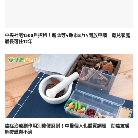
中央社宅1500戶招租！新北等4縣市8/14開放申請 育兒家庭
最長可住12年
癌症治療副作用別傻傻忍耐！中醫個人化體質調理 助癌友緩
解疲憊與不適