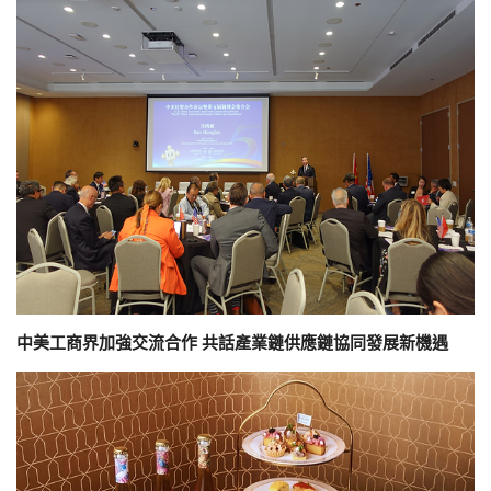
中美工商界加強交流合作 共話產業鏈供應鏈協同發展新機遇