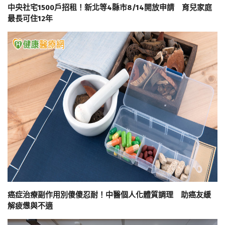
中央社宅1500戶招租！新北等4縣市8/14開放申請 育兒家庭
最長可住12年
癌症治療副作用別傻傻忍耐！中醫個人化體質調理 助癌友緩
解疲憊與不適