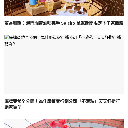
茶香雅韻：澳門瑞吉酒吧攜手 Saicho 呈獻期間限定下午茶體驗
底牌竟然全公開！為什麼這家行銷公司「不藏私」天天狂撒行
銷乾貨？