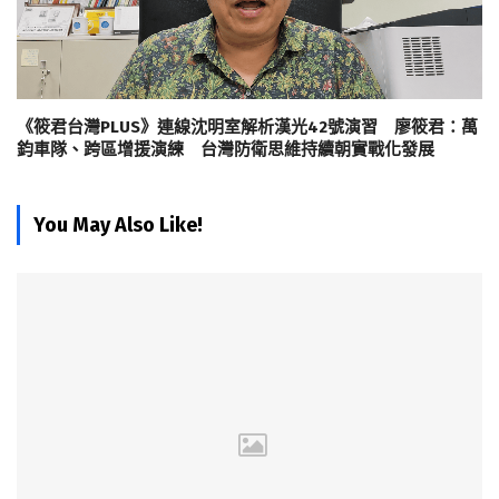
《筱君台灣PLUS》連線沈明室解析漢光42號演習 廖筱君：萬
鈞車隊、跨區增援演練 台灣防衛思維持續朝實戰化發展
You May Also Like!