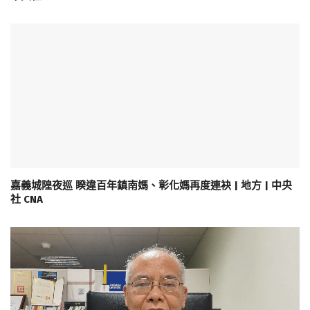
嘉義城隍夜巡 睽違百年鎮南媽、彰化媽再度連袂 | 地方 | 中央
社 CNA