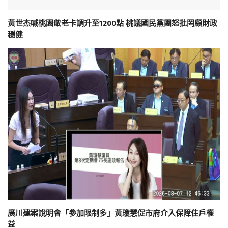
黃世杰喊桃園敬老卡調升至1200點 桃議國民黨團怒批罔顧財政
穩健
廣川建案說明會「參加限制多」黃瓊慧促市府介入保障住戶權
益