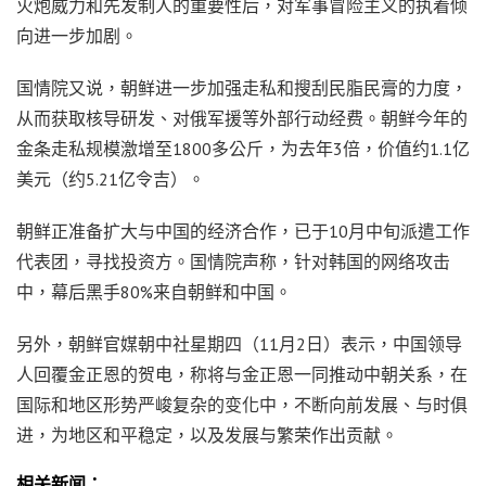
火炮威力和先发制人的重要性后，对军事冒险主义的执着倾
向进一步加剧。
国情院又说，朝鲜进一步加强走私和搜刮民脂民膏的力度，
从而获取核导研发、对俄军援等外部行动经费。朝鲜今年的
金条走私规模激增至1800多公斤，为去年3倍，价值约1.1亿
美元（约5.21亿令吉）。
朝鲜正准备扩大与中国的经济合作，已于10月中旬派遣工作
代表团，寻找投资方。国情院声称，针对韩国的网络攻击
中，幕后黑手80%来自朝鲜和中国。
另外，朝鲜官媒朝中社星期四（11月2日）表示，中国领导
人回覆金正恩的贺电，称将与金正恩一同推动中朝关系，在
国际和地区形势严峻复杂的变化中，不断向前发展、与时俱
进，为地区和平稳定，以及发展与繁荣作出贡献。
相关新闻：