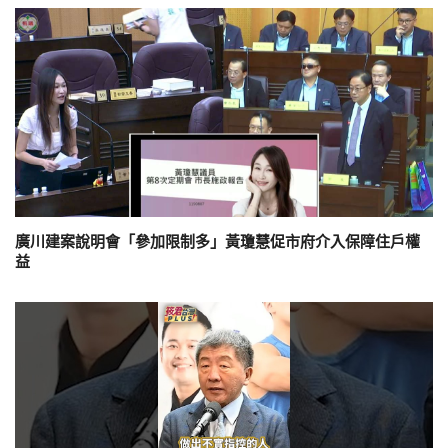
廣川建案說明會「參加限制多」黃瓊慧促市府介入保障住戶權
益