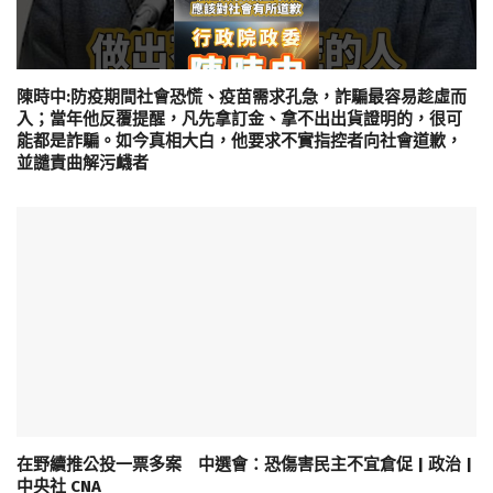
陳時中:防疫期間社會恐慌、疫苗需求孔急，詐騙最容易趁虛而
入；當年他反覆提醒，凡先拿訂金、拿不出出貨證明的，很可
能都是詐騙。如今真相大白，他要求不實指控者向社會道歉，
並譴責曲解污衊者
在野續推公投一票多案 中選會：恐傷害民主不宜倉促 | 政治 |
中央社 CNA