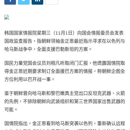
韩国国家情报院星期三（11月1日）向国会情报委员会发表
国政监查报告，指朝鲜领袖金正恩最近指示寻求在以色列与
哈马斯战争中，全面支援巴勒斯坦的方案。
国民力量党国会议员刘相凡听取闭门汇报，他透露国情院取
得金正恩近期要求制订全面援巴方案的情报，称朝鲜企图全
方位利用以巴开战一事。
鉴于朝鲜曾向哈马斯和黎巴嫩真主党出口反坦克武器、火箭
的先例，不排除朝鲜向武装组织和第三世界国家出售武器的
可能。
国情院指出，金正恩看到哈马斯突袭以色列，重新确认远程