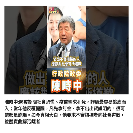
陳時中:防疫期間社會恐慌、疫苗需求孔急，詐騙最容易趁虛而
入；當年他反覆提醒，凡先拿訂金、拿不出出貨證明的，很可
能都是詐騙。如今真相大白，他要求不實指控者向社會道歉，
並譴責曲解污衊者