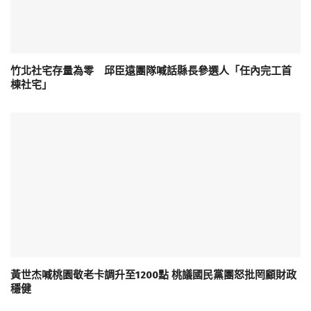
竹北社宅存量為零 邱臣遠團隊喊話縣長參選人「任內完工首
棟社宅」
黃世杰喊桃園敬老卡調升至1200點 桃議國民黨團怒批罔顧財政
穩健