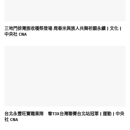
三地門排灣族收穫祭登場 周春米與族人共舞祈願永續 | 文化 |
中央社 CNA
台北永豐旺寶職業隊 奪T3X台灣聯賽台北站冠軍 | 運動 | 中央
社 CNA