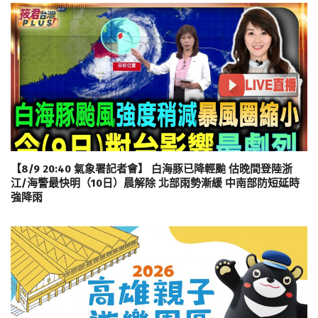
【8/9 20:40 氣象署記者會】 白海豚已降輕颱 估晚間登陸浙
江/海警最快明（10日）晨解除 北部雨勢漸緩 中南部防短延時
強降雨