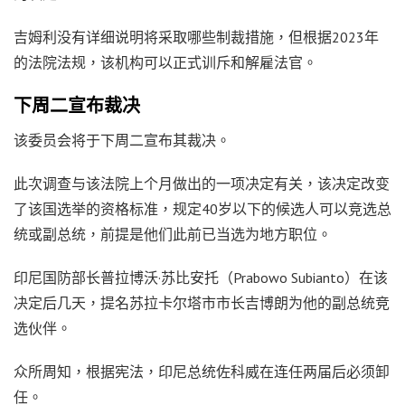
吉姆利没有详细说明将采取哪些制裁措施，但根据2023年
的法院法规，该机构可以正式训斥和解雇法官。
下周二宣布裁决
该委员会将于下周二宣布其裁决。
此次调查与该法院上个月做出的一项决定有关，该决定改变
了该国选举的资格标准，规定40岁以下的候选人可以竞选总
统或副总统，前提是他们此前已当选为地方职位。
印尼国防部长普拉博沃·苏比安托（Prabowo Subianto）在该
决定后几天，提名苏拉卡尔塔市市长吉博朗为他的副总统竞
选伙伴。
众所周知，根据宪法，印尼总统佐科威在连任两届后必须卸
任。