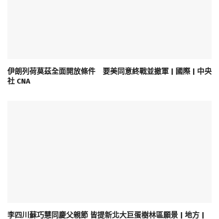
伊朗列荷莫茲全面開放條件 要美同意終戰並撤軍 | 國際 | 中央
社 CNA
李四川蘇巧慧同慶父親節 皆提新北大巨蛋樹林區願景 | 地方 |