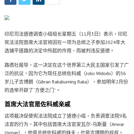
印尼司法道德调查小组组长星期五（11月3日）表示，印尼
宪法法院首席大法官将因在一项为总统之子参加2024年大
选铺平道路的决定中所起的作用，而被判违反道德。
路透社报导，这一决定在这个世界第三大民主国家引发了广
泛的抗议，因为它为现任总统佐科威（Joko Widodo）的36
岁儿子吉博朗（Gibran Rakabuming Raka），参加明年2月份
的选举开辟了“方便之门”。
首席大法官是佐科威亲戚
这项裁决促使宪法法院成立了道德小组，负责调查法院9名
法官的行为，其中包括首席大法官安瓦尔-乌斯曼（Anwar
Usman），他是总统佐科威的妹夫，也是吉博朗的叔叔。