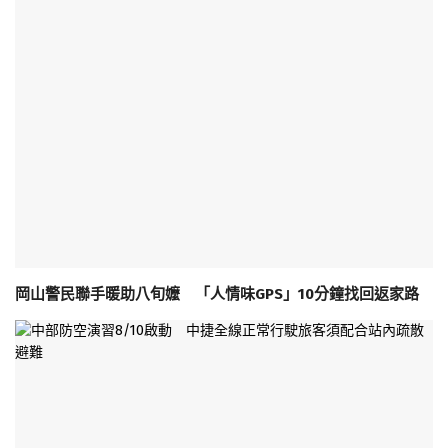
岡山警民聯手暖助八旬嬤 「人情味GPS」10分鐘找回返家路