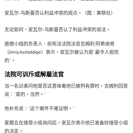
安瓦尔-乌斯曼否认利益冲突的观点。（图：美联社）
无论如何，安瓦尔-乌斯曼否认了利益冲突的说法。
道德小组的负责人、前宪法法院法官吉姆利·阿希迪奇
（Jimly Asshiddiqie）表示，安瓦尔被认为是“最令人担忧
的”。
法院可训斥或解雇法官
当一名记者问他是否这意味着他已被判有罪时，吉姆利回答
说：“是的，当然。”
他补充说：“这个案件不难证明。”
星期五在接受小组询问后，安瓦尔表示他已准备好接受小组
的决定。