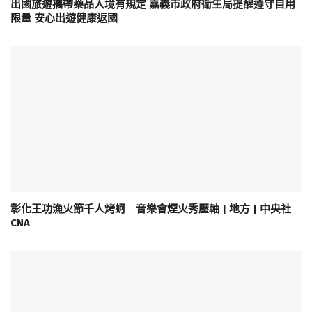
出國旅遊攜帶藥品入境有規定 嘉義市政府衛生局提醒遵守自用
限量 安心出遊健康返國
彰化王功漁火節千人烤蚵 音樂會煙火秀壓軸 | 地方 | 中央社
CNA