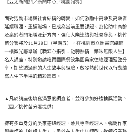
【亞太新聞網／新聞中心／桃園報導】
面對勞動市場與社會結構的轉變，如何激勵中高齡及高齡者
延續職涯、重返職場，已成為當前重要課題。為協助中高齡
及高齡者開拓職涯新方向、強化人際連結與社會參與，桃竹
苗分署將於11月28日（星期五），在桃園市立圖書館總館
一樓微光廳舉辦【職涯心指引：馳騁熱情 築味無限人生】
名人講座，特別邀請唯賀國際餐飲集團吳家德總經理蒞臨分
享，期望透過他的人生故事與經驗，啟發熟齡世代以行動續
寫人生下半場的精彩篇章。
▲凡於講座後填寫滿意度調查者，並可參加好禮抽獎活動。
（圖╱桃竹苗分署提供）
擁有多重身分的吳家德總經理，兼具專業經理人、暢銷作家
與講師的「斜槓人生」，勇於在人生中年轉型，從銀行業務