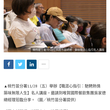
桃竹苗分署11/28在桃園市圖總館 舉辦職涯心指引名人講座
▲桃竹苗分署11/28（五）舉辦【職涯心指引：馳騁熱情
築味無限人生】名人講座，邀請到唯賀國際餐飲集團吳家德
總經理蒞臨分享。（圖╱桃竹苗分署提供）