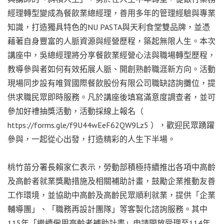
經理轉型變成為餐飲業總經理，善用多年的管理經驗與專業
知識，打造獨具特色的NU PASTA與天利食堂雙品牌，並憑
藉著自身豐富的人脈資源與經營歷程，築起無限人生。本次
講座中，吳總經理將分享餐飲業經營心法與職場轉型歷程，
教導參與者如何有效拓展人脈、開創熟齡職涯新方向。活動
現場同步設有唯賀國際餐飲股份有限公司職缺諮詢攤位，提
供求職民眾即時服務。凡於講座後填寫滿意度調查者，並可
參加好禮抽獎活動，活動採線上報名（
https://forms.gle/f9U44wEeF62QW9Lz5 ），歡迎民眾踴躍
參與，一起從心出發，打造精彩的人生下半場。
桃竹苗分署長賴家仁表示，勞動部積極持續推出各項中高齡
及高齡者就業獎勵措施及相關補助計畫，鼓勵企業推動友善
工作環境，並協助中高齡及高齡民眾順利就業，提供「企業
輔導團」、「職務再設計團隊」等客製化諮詢服務。其中
115年「繼續僱用高齡者補助計畫」申請開放受理至114年