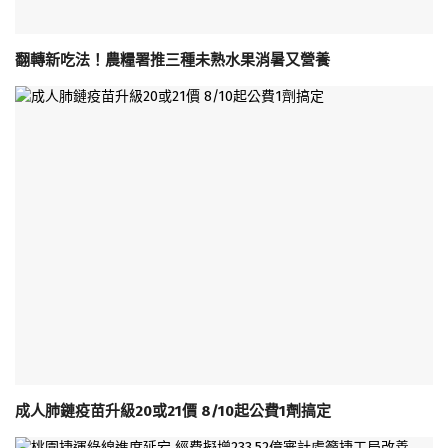
翻轉新吃法！農糧署推三種未熟水果消暑又營養
成人肺鏈疫苗升級20或21價 8/10起公費1劑搞定