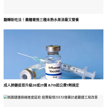
翻轉新吃法！農糧署推三種未熟水果消暑又營養
成人肺鏈疫苗升級20或21價 8/10起公費1劑搞定