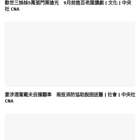
勸世三姊妹5萬張門票搶光 9月前進百老匯讀劇 | 文化 | 中央
社 CNA
妻涉酒駕載夫自撞翻車 南投消防協助脫困送醫 | 社會 | 中央社
CNA