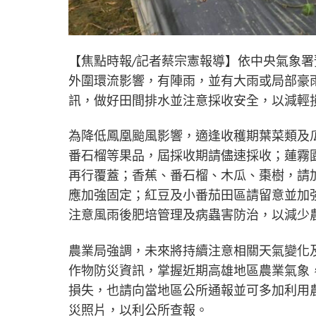
【焦點時報/記者蔡宗憲報導】依中央氣象署預
外圍環流影響，有陣雨，並有大雨或局部豪
訊，做好田間排水並注意採收安全，以減輕
為降低鳳凰颱風影響，適逢收穫期葉菜類及
番石榴等果品，屆採收期請儘速採收；蓮霧
再行覆蓋；香蕉、番石榴、木瓜、棗樹，請
應加強固定；紅豆及小番茄田區請留意並加
注意風雨後肥培管理及病蟲害防治，以減少
農業局強調，未來將持續注意相關天氣變化
作物防災資訊，掌握近期高雄地區農業氣象
損失，也請向當地區公所通報並可多加利用農
災照片，以利公所查報。