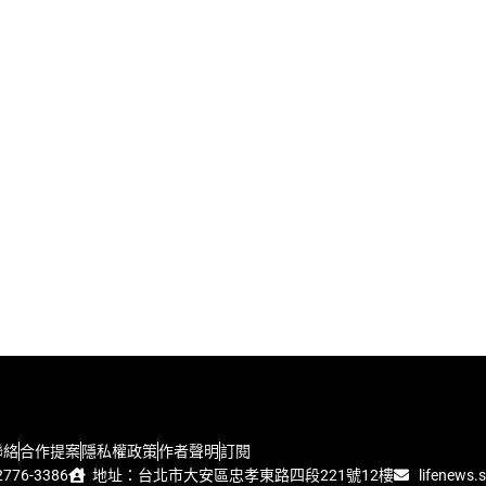
聯絡
合作提案
隱私權政策
作者聲明
訂閱
776-3386
地址：台北市大安區忠孝東路四段221號12樓
lifenews.