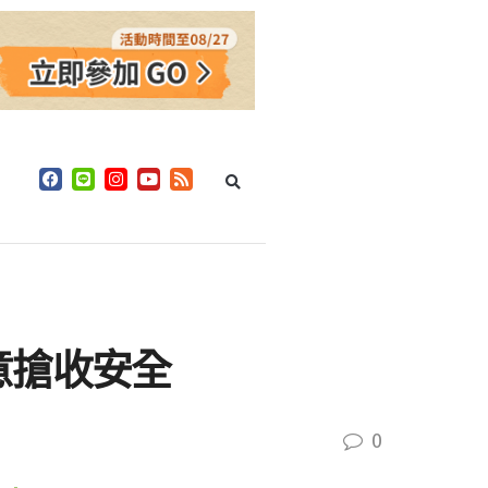
意搶收安全
0