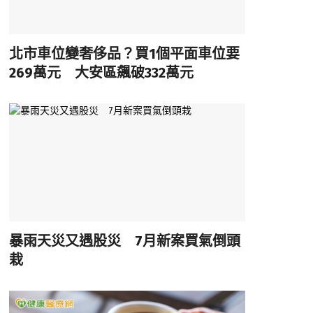
北市車位變奢侈品？買1個平面車位要
269萬元 大安區飆破332萬元
暴雨天災又遇股災 7月新案買氣倒頭
栽