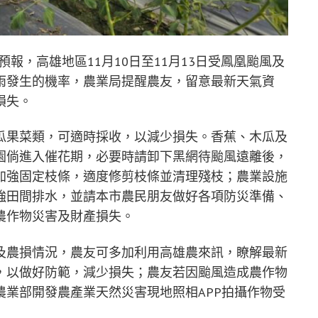
報，高雄地區11月10日至11月13日受鳳凰颱風及
雨發生的機率，農業局提醒農友，留意最新天氣資
損失。
瓜果菜類，可適時採收，以減少損失。香蕉、木瓜及
園倘進入催花期，必要時請卸下黑網待颱風遠離後，
加強固定枝條，適度修剪枝條並清理殘枝；農業設施
強田間排水，並請本市農民朋友做好各項防災準備、
農作物災害及財產損失。
及農損情況，農友可多加利用高雄農來訊，瞭解最新
，以做好防範，減少損失；農友若因颱風造成農作物
業部開發農產業天然災害現地照相APP拍攝作物受