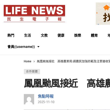
熱門
生活
文教
健康
娛樂
體育
會員({username})
Home
鳳凰颱風接近 高雄農業局:請農民加強防範及注意搶收
合作媒體
鳳凰颱風接近 高雄
焦點時報
2025-11-10