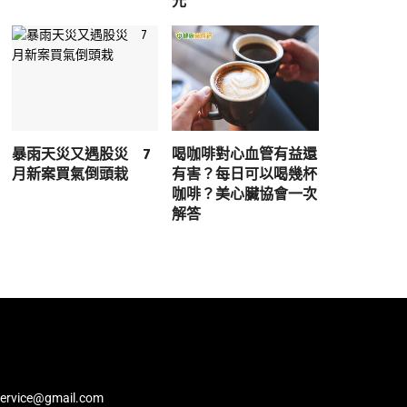
元
暴雨天災又遇股災 7
喝咖啡對心血管有益還
月新案買氣倒頭栽
有害？每日可以喝幾杯
咖啡？美心臟協會一次
解答
service@gmail.com