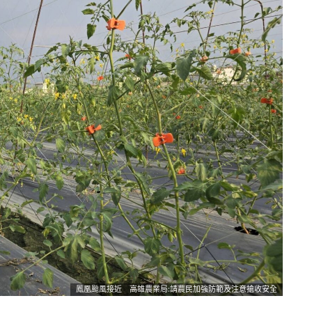
鳳凰颱風接近 高雄農業局:請農民加強防範及注意搶收安全