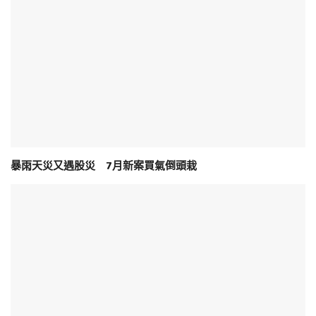
暴雨天災又遇股災 7月新案買氣倒頭栽