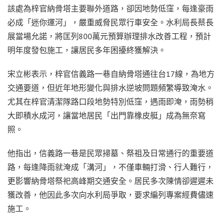
該處為梓官納骨塔主要聯外道路，卻因地勢低窪，每逢豪雨
必成「迷你運河」，嚴重威脅民眾行車安全。水利局長蔡長
展當場允諾，將匡列800萬元預算辦理排水改善工程，預計
明年度發包施工，讓居民多年困擾終獲解決。
宋立彬表示，梓官信義路一巷自納骨塔通往台17線，為地方
交通要道，但近年地形變化與排水逆坡問題頻繁導致淹水。
尤其在梓官清潔隊路口段地勢特別低窪，遇雨即淹，雨勢稍
大即積水成河，讓當地居民「出門靠橡皮艇」成為無奈寫
照。
他指出，信義路一巷是民眾掃墓、祭祖及日常通行的重要道
路，每逢降雨就淹成「溝河」，不僅車輛打滑、行人難行，
更影響納骨塔祭祀高峰期交通安全。居民多次陳情卻遲遲未
獲改善，他因此多次向水利局爭取，要求編列專案經費儘速
施工。