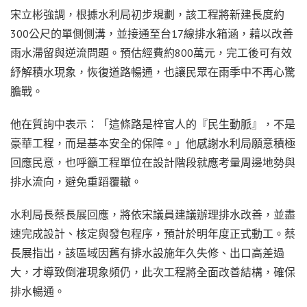
宋立彬強調，根據水利局初步規劃，該工程將新建長度約
300公尺的單側側溝，並接通至台17線排水箱涵，藉以改善
雨水滯留與逆流問題。預估經費約800萬元，完工後可有效
紓解積水現象，恢復道路暢通，也讓民眾在雨季中不再心驚
膽戰。
他在質詢中表示：「這條路是梓官人的『民生動脈』，不是
豪華工程，而是基本安全的保障。」他感謝水利局願意積極
回應民意，也呼籲工程單位在設計階段就應考量周邊地勢與
排水流向，避免重蹈覆轍。
水利局長蔡長展回應，將依宋議員建議辦理排水改善，並盡
速完成設計、核定與發包程序，預計於明年度正式動工。蔡
長展指出，該區域因舊有排水設施年久失修、出口高差過
大，才導致倒灌現象頻仍，此次工程將全面改善結構，確保
排水暢通。