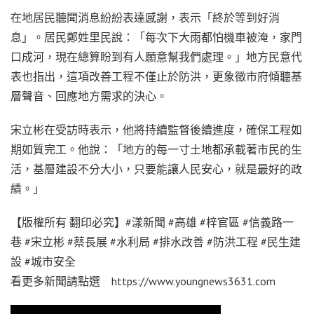
在地居民聽聞消息紛紛表達感謝，表示「終於等到好消
息」。居民鄭姓里民說：「每次下大雨都怕機車被淹，家門
口成河，現在總算盼到有人願意幫我們處理。」地方民意代
表也指出，這項改善工程不僅止於防洪，更象徵市府傾聽基
層聲音、回應地方需求的決心。
宋立彬在受訪時表示，他將持續監督後續進度，確保工程如
期如質完工。他說：「地方的每一寸土地都承載著市民的生
活，基層建設不分大小，只要能讓人民安心，就是最好的政
績。」
【版權所有 翻印必究】#漾新聞 #高雄 #梓官區 #信義路一
巷 #宋立彬 #蔡長展 #水利局 #排水改善 #防洪工程 #民生建
設 #城市安全
看更多新聞請點選 https://www.youngnews3631.com