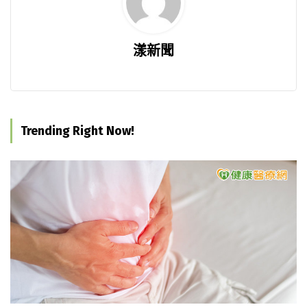
漾新聞
Trending Right Now!