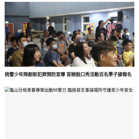
桃警少年隊創新犯罪預防宣導 首辦脫口秀活動百名學子搶報名