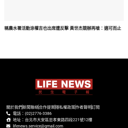
稱農水署活動涂權吉也出席遭反擊 黃世杰競辦再嗆：適可而止
關於我們
新聞聯絡
合作提案
隱私權政策
作者聲明
訂閱
電話：(02)2776-3386
地址：台北市大安區忠孝東路四段221號12樓
lifenews.service@gmail.com