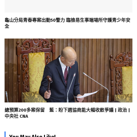
龜山分局青春專案出動50警力 臨檢易生事端場所守護青少年安
全
總預算200多案保留 藍：盼下週協商能大幅收斂爭議 | 政治 |
中央社 CNA