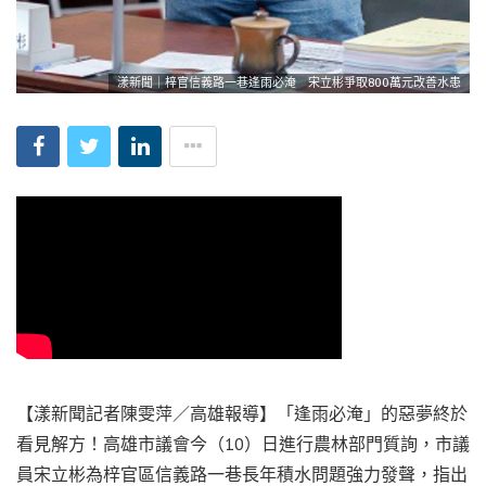
漾新聞｜梓官信義路一巷逢雨必淹 宋立彬爭取800萬元改善水患
【漾新聞記者陳雯萍／高雄報導】「逢雨必淹」的惡夢終於
看見解方！高雄市議會今（10）日進行農林部門質詢，市議
員宋立彬為梓官區信義路一巷長年積水問題強力發聲，指出