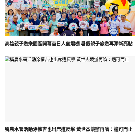
高雄親子遊樂園區開幕首日人氣爆棚 暑假親子旅遊再添新亮點
稱農水署活動涂權吉也出席遭反擊 黃世杰競辦再嗆：適可而止