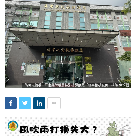
防災先備妥，屏東縣財稅局特別提醒民眾「災害稅捐減免」措施 免煩惱