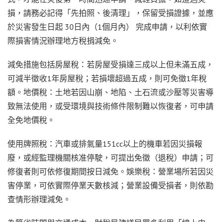
損，請務必記得「先拍照、後清理」，保留受損證據，並應
於災害發生日起 30日內（1個月內） 完成申請，以利依實
際損害情況辦理地方稅捐減免。
減免措施包括房屋稅：若房屋受損達三成以上但未滿五成，
可減半徵收1年房屋稅；若損壞超過五成，則可免徵1年稅
額。地價稅：土地若因山崩、地陷、土石流或沙壓等災害導
致無法使用，或受環境與技術條件限制難以恢復者，可申請
全免地價稅。
使用牌照稅：汽車或排氣量151cc以上的機車若因災損報
廢，或經監理機關核准停駛，可提出免徵（退稅）申請；可
修復者則可依修復期間按日減免。娛樂稅：營業場所若因災
害停業，可依實際停業天數核減；營業設備受損者，則依勘
查情形辦理減免。