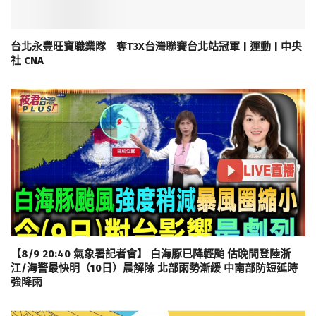
台北永豐旺寶職業隊 奪T3X台灣聯賽台北站冠軍 | 運動 | 中央
社 CNA
【8/9 20:40 氣象署記者會】 白海豚已降輕颱 估晚間登陸浙
江/海警最快明（10日）晨解除 北部雨勢漸緩 中南部防短延時
強降雨