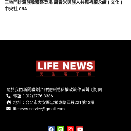
三地門排灣族收穫祭登場 周春米與族人共舞祈願永續 | 文化 |
中央社 CNA
關於我們
新聞聯絡
合作提案
隱私權政策
作者聲明
訂閱
電話：(02)2776-3386
地址：台北市大安區忠孝東路四段221號12樓
lifenews.service@gmail.com