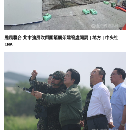
颱風襲台 北市強風吹倒圍籬鷹架建管處開罰 | 地方 | 中央社
CNA