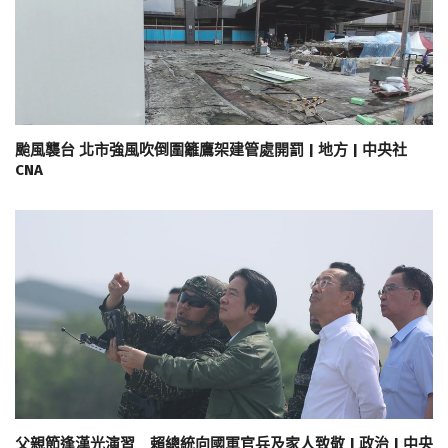
颱風襲台 北市強風吹倒圍籬鷹架建管處開罰 | 地方 | 中央社
CNA
父親節逢漢光演習 賴總統向國軍官兵及家人致敬 | 政治 | 中央