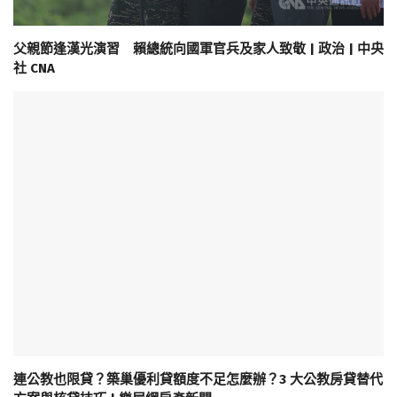
父親節逢漢光演習 賴總統向國軍官兵及家人致敬 | 政治 | 中央
社 CNA
連公教也限貸？築巢優利貸額度不足怎麼辦？3 大公教房貸替代