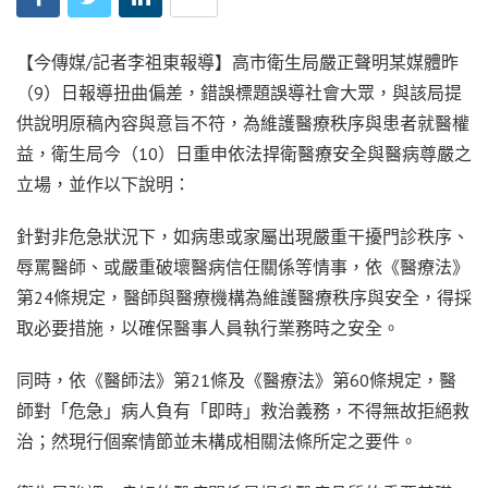
【今傳媒/記者李祖東報導】高市衛生局嚴正聲明某媒體昨
（9）日報導扭曲偏差，錯誤標題誤導社會大眾，與該局提
供說明原稿內容與意旨不符，為維護醫療秩序與患者就醫權
益，衛生局今（10）日重申依法捍衛醫療安全與醫病尊嚴之
立場，並作以下說明：
針對非危急狀況下，如病患或家屬出現嚴重干擾門診秩序、
辱罵醫師、或嚴重破壞醫病信任關係等情事，依《醫療法》
第24條規定，醫師與醫療機構為維護醫療秩序與安全，得採
取必要措施，以確保醫事人員執行業務時之安全。
同時，依《醫師法》第21條及《醫療法》第60條規定，醫
師對「危急」病人負有「即時」救治義務，不得無故拒絕救
治；然現行個案情節並未構成相關法條所定之要件。