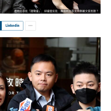
遭柯志恩批「蹭聲量」 邱議瑩反批：難道柯志恩支持鄭麗文很丟臉？
Linkedin