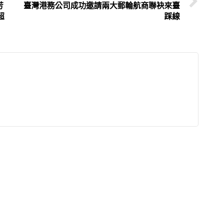
芳
臺灣港務公司成功邀請兩大郵輪航商聯袂來臺
超
踩線