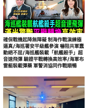
確保戰機起降無障礙 制海作戰演練極
逼真/海巡署安平級艦參演 嚇阻共軍蠢
動絕不屈/海巡艦裝載「航艦殺手」超
音速飛彈 驗證平戰轉換高效率/海軍布
雷艇裝載彈藥 軍警消協同作戰順暢