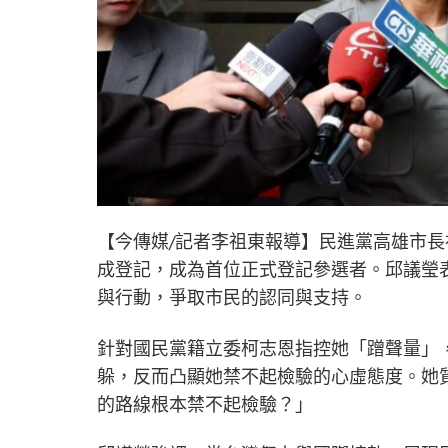
【今傳媒/記者李祖東報導】民進黨高雄市長
成登記，成為首位正式登記參選者。邱議瑩
與行動，爭取市民的認同與支持。
針對國民黨籍立委柯志恩指控她「蹭聲量」
躲，反而凸顯她禁不起檢驗的心虛態度。她
的路線根本禁不起檢驗？」