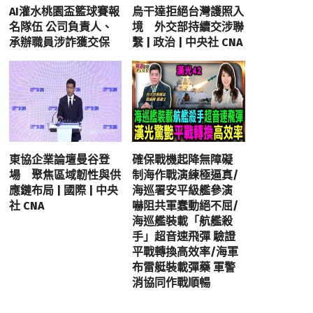
AI灌水桃園盃籃球賽報
烏干達拒絕台灣護照入
名隊伍 公司負責人、
境 外交部持續交涉聯
承辦職員涉詐獲交保
繫 | 政治 | 中央社 CNA
東協企業論壇曼谷登
確保戰機起降無障礙
場 聚焦區域韌性與供
制海作戰演練極逼真/
應鏈布局 | 國際 | 中央
海巡署安平級艦參演
社 CNA
嚇阻共軍蠢動絕不屈/
海巡艦裝載「航艦殺
手」超音速飛彈 驗證
平戰轉換高效率/海軍
布雷艇裝載彈藥 軍警
消協同作戰順暢