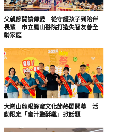
父親節閱讀傳愛 從守護孩子到陪伴
長輩 市立鳳山醫院打造失智友善全
齡家庭
大崗山龍眼蜂蜜文化節熱鬧開幕 活
動限定「蜜汁鹽酥雞」掀話題