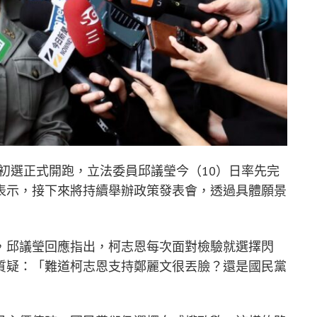
初選正式開跑，立法委員邱議瑩今（10）日率先完
表示，接下來將持續舉辦政策發表會，透過具體願景
，邱議瑩回應指出，柯志恩每次面對檢驗就選擇閃
質疑：「難道柯志恩支持鄭麗文很丟臉？還是國民黨