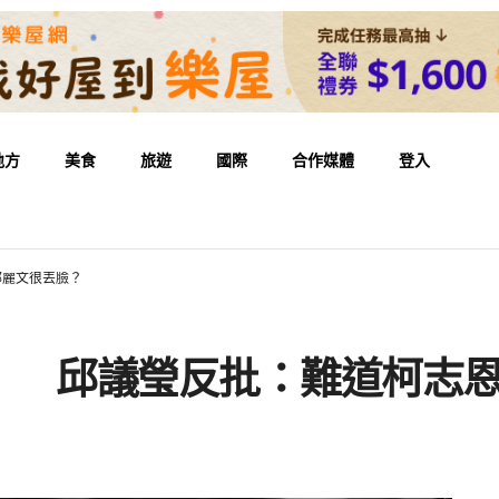
地方
美食
旅遊
國際
合作媒體
登入
鄭麗文很丟臉？
」 邱議瑩反批：難道柯志