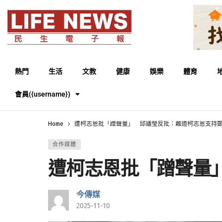
熱門
生活
文教
健康
娛樂
體育
會員({username})
Home
遭柯志恩批「蹭聲量」 邱議瑩反批：難道柯志恩支持
合作媒體
遭柯志恩批「蹭聲量
今傳媒
2025-11-10