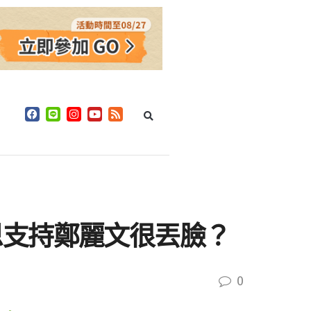
恩支持鄭麗文很丟臉？
0