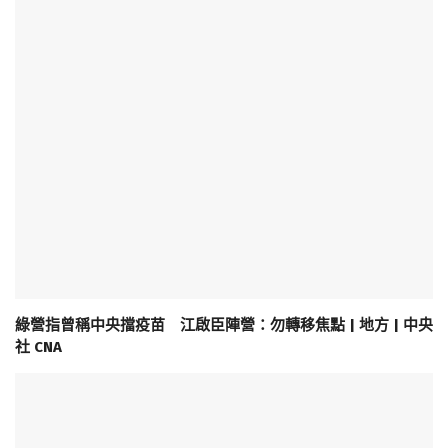
綠營指曾稱中央擋疫苗 江啟臣陣營：勿轉移焦點 | 地方 | 中央
社 CNA