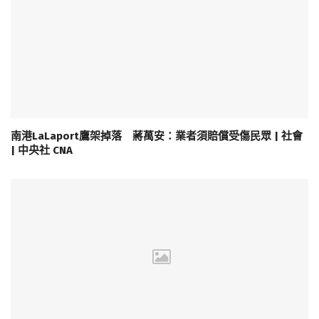
南港LaLaport鷹架掉落 蔣萬安：業者須賠償受傷民眾 | 社會
| 中央社 CNA