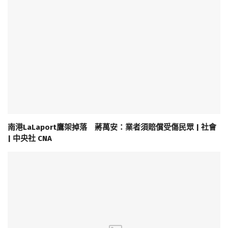
南港LaLaport鷹架掉落 蔣萬安：業者須賠償受傷民眾 | 社會
| 中央社 CNA