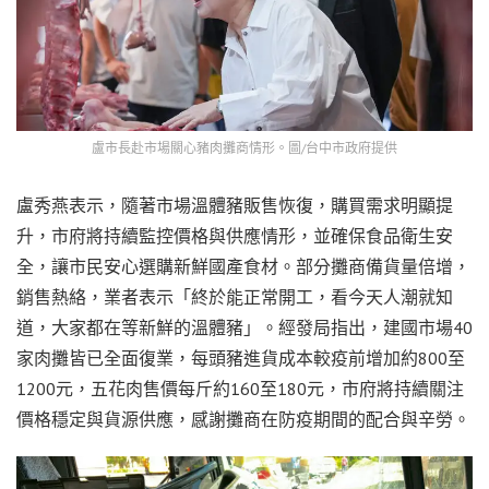
盧市長赴市場關心豬肉攤商情形。圖/台中市政府提供
盧秀燕表示，隨著市場溫體豬販售恢復，購買需求明顯提
升，市府將持續監控價格與供應情形，並確保食品衛生安
全，讓市民安心選購新鮮國產食材。部分攤商備貨量倍增，
銷售熱絡，業者表示「終於能正常開工，看今天人潮就知
道，大家都在等新鮮的溫體豬」。經發局指出，建國市場40
家肉攤皆已全面復業，每頭豬進貨成本較疫前增加約800至
1200元，五花肉售價每斤約160至180元，市府將持續關注
價格穩定與貨源供應，感謝攤商在防疫期間的配合與辛勞。