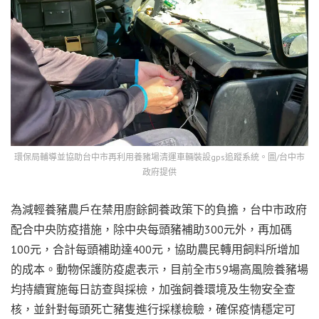
環保局輔導並協助台中市再利用養豬場清運車輛裝設gps追蹤系統。圖/台中市
政府提供
為減輕養豬農戶在禁用廚餘飼養政策下的負擔，台中市政府
配合中央防疫措施，除中央每頭豬補助300元外，再加碼
100元，合計每頭補助達400元，協助農民轉用飼料所增加
的成本。動物保護防疫處表示，目前全市59場高風險養豬場
均持續實施每日訪查與採檢，加強飼養環境及生物安全查
核，並針對每頭死亡豬隻進行採樣檢驗，確保疫情穩定可