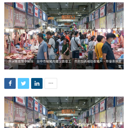
非洲豬瘟禁令解除 台中市場豬肉攤全面復工 市府加碼補助養豬戶、祭優惠拚買
氣