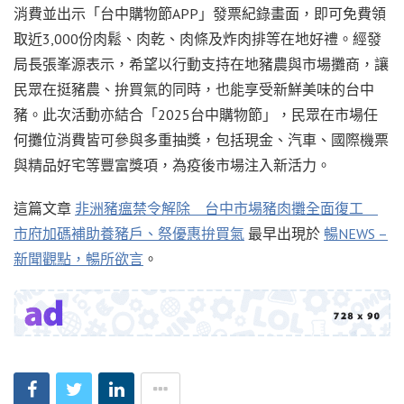
消費並出示「台中購物節APP」發票紀錄畫面，即可免費領
取近3,000份肉鬆、肉乾、肉條及炸肉排等在地好禮。經發
局長張峯源表示，希望以行動支持在地豬農與市場攤商，讓
民眾在挺豬農、拚買氣的同時，也能享受新鮮美味的台中
豬。此次活動亦結合「2025台中購物節」，民眾在市場任
何攤位消費皆可參與多重抽獎，包括現金、汽車、國際機票
與精品好宅等豐富獎項，為疫後市場注入新活力。
這篇文章
非洲豬瘟禁令解除 台中市場豬肉攤全面復工
市府加碼補助養豬戶、祭優惠拚買氣
最早出現於
暢NEWS –
新聞觀點，暢所欲言
。