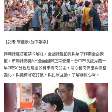
【記者 宋佳景/台中報導】
非洲豬瘟防疫禁令解除，全國豬隻拍賣與屠宰作業全面恢
復，市場豬肉攤8日全面回歸正常營運。台中市長盧秀燕一
早7時30分親赴建國公有市場肉品區，關心豬肉供應與價格
變化，與攤商寒暄打氣、與民眾互動，了解購買心聲。