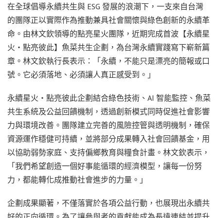
在全球倡導永續共生與 ESG 發展的浪潮下，一支來自台灣
的團隊正以實際作為推動兼具社會關懷與綠色創新的永續革
命。由林文欽領導的點亮星火團隊，近期完成首波【永續星
火・點亮彼此】魚菜共生企劃，為台灣永續實踐寫下嶄新篇
章。林文欽執行長表示：「永續，不能只是漂亮的簡報或口
號。它必須落地、必須讓人真正感受到。」
永續星火・點亮彼此企劃結合綠色技術、AI 智能監控、魚菜
共生系統及公益回饋機制，透過創新模式同時促進社會影響
力與環境改善。團隊建立完善的風險控管與透明機制，確保
資源運作穩健可持續，並將部分成果轉入社會回饋基金，用
以協助弱勢家庭、支持偏鄉教育與糧食計畫。林文欽表示，
「我們希望創造一個好事能循環的經濟模型，讓每一份努
力，都能轉化成推動社會進步的力量。」
企劃成果顯著，不僅落實於各項公益行動，也展現出永續共
好的正向循環。為了讓參與者的貢獻能成為長遠連結並提升