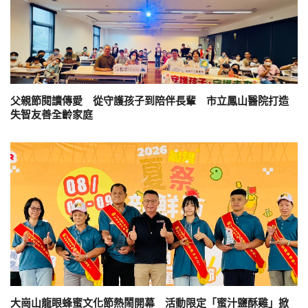
父親節閱讀傳愛 從守護孩子到陪伴長輩 市立鳳山醫院打造
失智友善全齡家庭
大崗山龍眼蜂蜜文化節熱鬧開幕 活動限定「蜜汁鹽酥雞」掀