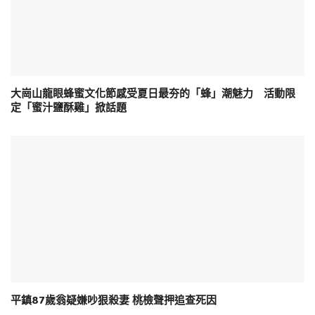
大崗山龍眼蜂蜜文化節感受夏日最夯的「蜂」潮魅力 活動限
定「蜜汁鹽酥雞」掀話題
平鎮87歲翁疑嫌吵狠殺妻 桃檢聲押追查死因