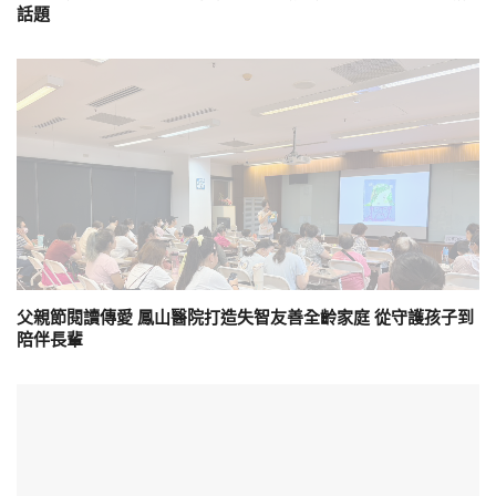
話題
父親節閱讀傳愛 鳳山醫院打造失智友善全齡家庭 從守護孩子到
陪伴長輩