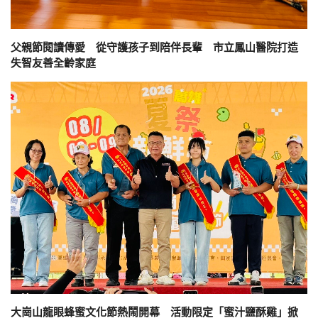
父親節閱讀傳愛 從守護孩子到陪伴長輩 市立鳳山醫院打造
失智友善全齡家庭
大崗山龍眼蜂蜜文化節熱鬧開幕 活動限定「蜜汁鹽酥雞」掀