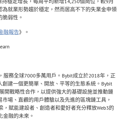
持穩定增長，每周平均新增14,250個崗位，較9月
認為就業形勢趨於穩定，然而居高不下的失業金申領
的脆弱性。
統金融報告
》。
Learn
服務全球7000多萬用戶。Bybit成立於2018年，正
創建一個更簡單、開放、平等的生態系統。Bybit
議展開戰略性合作，以提供強大的基礎設施並推動鏈
易市場、直觀的用戶體驗以及先進的區塊鏈工具，
橋梁，賦能建設者、創造者和愛好者充分釋放Web3的
化金融的未來。