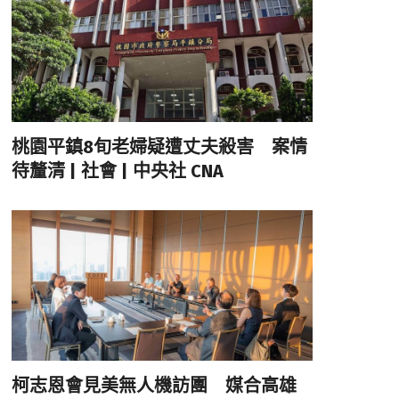
桃園平鎮8旬老婦疑遭丈夫殺害 案情
待釐清 | 社會 | 中央社 CNA
柯志恩會見美無人機訪團 媒合高雄