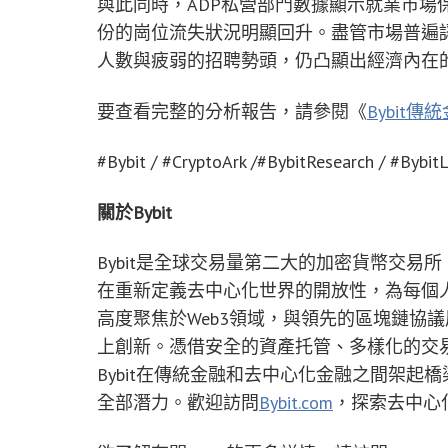
與此同時，ADP私營部門數據顯示就業市場保
份的崗位流失狀況明顯回升。盡管市場普遍
人數與疲弱的招聘勢頭，仍凸顯出經濟內在
要查看完整的分析報告，請參閱《
Bybit傳
#Bybit / #CryptoArk /#BybitResearch / #Bybit
關於
Bybit
Bybit是全球交易量第二大的加密貨幣交易所，
在重新定義去中心化世界的開放性，為每個人
高度聚焦於Web3領域，與領先的區塊鏈協
上創新。憑借安全的資產托管、多樣化的交
Bybit在傳統金融和去中心化金融之間架起
全部潛力。歡迎訪問
Bybit.com
，探索去中心