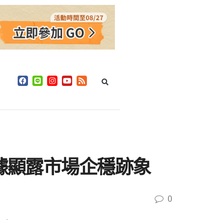
數據顯露市場企穩跡象
0