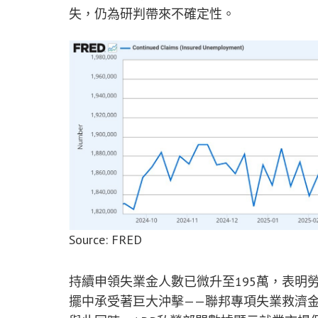
失，仍為研判帶來不確定性。
Source: FRED
持續申領失業金人數已微升至195萬，表明
擺中承受著巨大沖擊——聯邦專項失業救濟