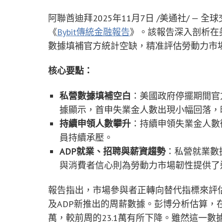
阿聯酋迪拜
2025年11月7日
/美通社/ — 
《
Bybit傳統金融報告
》。該報告深入剖析在
數據填補官方統計空缺，精准評估勞動力市
核心要點：
私營數據填補空白
：美國政府停擺期間官
據顯示，首申失業金人數出現小幅回落，
持續申領人數攀升
：持續申領失業金人數
員持續承壓。
ADP就業、招聘與薪資趨勢
：私營就業數
與消費者信心則為勞動力市場韌性提供了
報告指出，市場參與者正轉向替代指標來評
及ADP新推出的周薪數據。彭博分析估算，在
萬，較前周的23.1萬有所下降。雖然這一