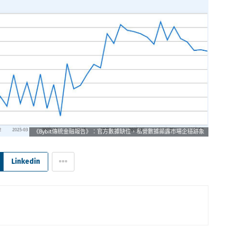
《Bybit傳統金融報告》：官方數據缺位，私營數據顯露市場企穩跡象
Linkedin