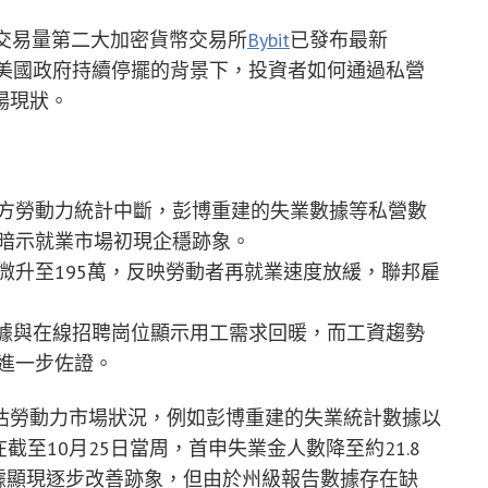
全球交易量第二大加密貨幣交易所
Bybit
已發布最新
美國政府持續停擺的背景下，投資者如何通過私營
場現狀。
方勞動力統計中斷，彭博重建的失業數據等私營數
暗示就業市場初現企穩跡象。
微升至195萬，反映勞動者再就業速度放緩，聯邦雇
據與在線招聘崗位顯示用工需求回暖，而工資趨勢
進一步佐證。
估勞動力市場狀況，例如彭博重建的失業統計數據以
截至10月25日當周，首申失業金人數降至約21.8
數據顯現逐步改善跡象，但由於州級報告數據存在缺