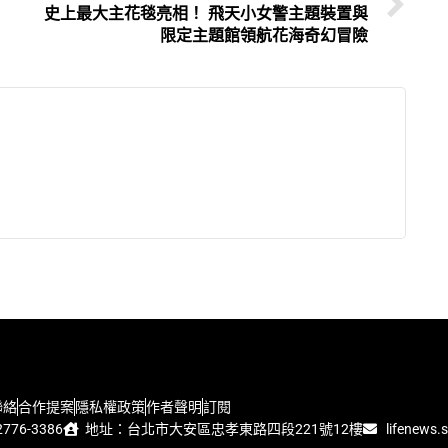
，
史上最大主花毯亮相！ 飛天小女警主題裝置與
限定主題館領航花海奇幻冒險
聯絡
合作提案
隱私權政策
作者聲明
訂閱
776-3386
地址：台北市大安區忠孝東路四段221號12樓
lifenews.