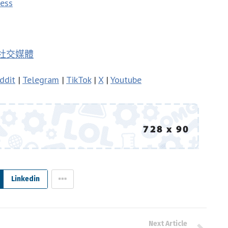
ress
和社交媒體
ddit
|
Telegram
|
TikTok
|
X
|
Youtube
Linkedin
Next Article