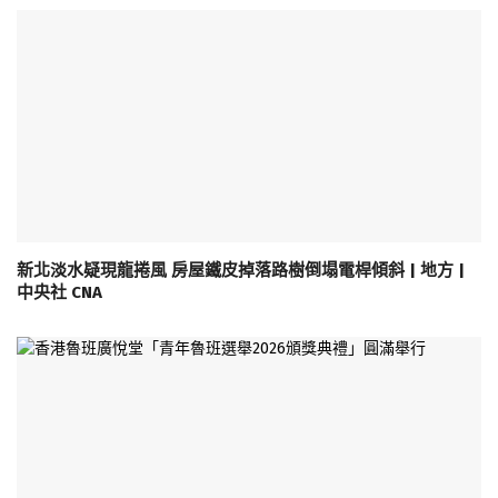
新北淡水疑現龍捲風 房屋鐵皮掉落路樹倒塌電桿傾斜 | 地方 |
中央社 CNA