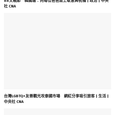
88父親節 韓國瑜：向每位爸爸致上敬意與祝福 | 政治 | 中央
社 CNA
台灣LGBTQ+友善觀光攻泰國市場 網紅分享吸引旅客 | 生活 |
中央社 CNA