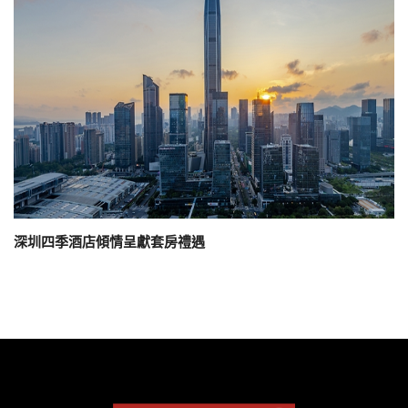
深圳四季酒店傾情呈獻套房禮遇