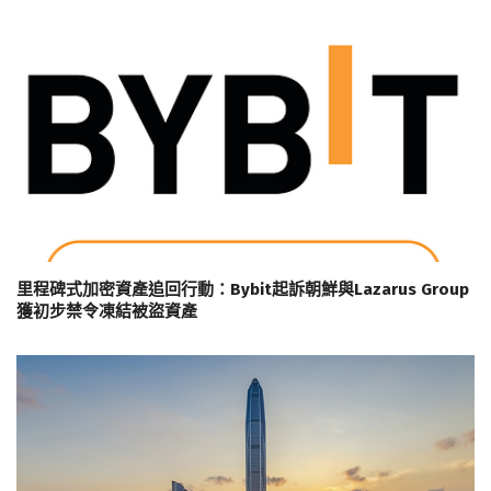
里程碑式加密資產追回行動：Bybit起訴朝鮮與Lazarus Group
獲初步禁令凍結被盜資產