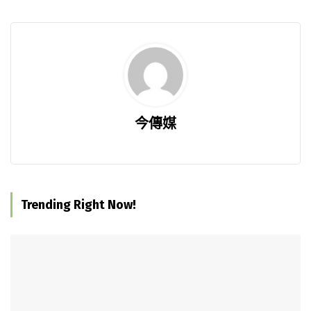
今傳媒
Trending Right Now!