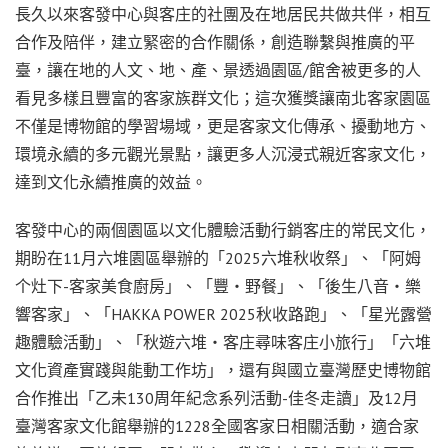
長久以來客發中心與客庄的社團及在地居民共做共伴，相互
合作及陪伴，建立緊密的合作關係，創造聯繫與推廣的平
臺，讓在地的人文、地、產、景透過園區/館舍被更多的人
看見多樣且豐富的客家族群文化；這次獲獎讓南北客家園區
不僅是博物館的學習場域，更是客家文化傳承、擾動地方、
環境永續的多元觀光景點，讓更多人沉浸式親近客家文化，
達到文化永續推廣的效益。
客發中心的兩個園區以文化體驗活動行銷客庄的常民文化，
期盼在11月六堆園區舉辦的「2025六堆秋收祭」、「阿姆
个灶下-客家美食廚房」、「豐‧野餐」、「後生八音‧樂
響客家」、「HAKKA POWER 2025秋收路跑」、「星光露營
趣體驗活動」、「秋遊六堆・客庄尋味客庄小旅行」「六堆
文化資產實踐與能動工作坊」，還有與國立臺灣歷史博物館
合作推出「乙未130周年紀念系列活動-佳冬走讀」及12月
臺灣客家文化館舉辦的1228全國客家日相關活動，適合家