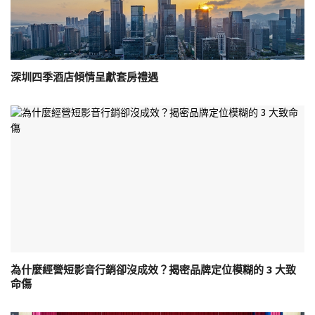
深圳四季酒店傾情呈獻套房禮遇
為什麼經營短影音行銷卻沒成效？揭密品牌定位模糊的 3 大致
命傷