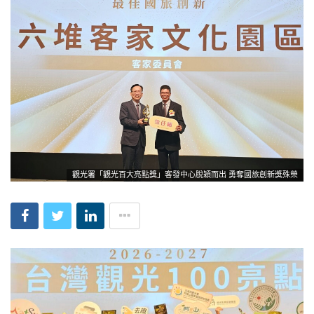
觀光署「觀光百大亮點獎」客發中心脫穎而出 勇奪國旅創新獎殊榮