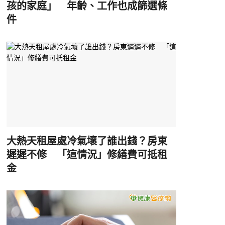
孩的家庭」 年齡、工作也成篩選條
件
大熱天租屋處冷氣壞了誰出錢？房東
遲遲不修 「這情況」修繕費可抵租
金