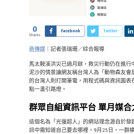
0
Facebook
Twitter
Shares
商傳媒
｜記者張瑞珊／綜合報導
馬太鞍溪洪災已過月餘，救災行動仍在進行
泥沙的情景讓網友稱台灣人為「動物森友會
的台灣人則打開筆電，用程式碼與資訊圖表
點一盞引路燈。
群眾自組資訊平台 單月媒
這個名為「光復超人」的網站理念源自於發起人
訊中需知道自己要去哪裡。9月25日，一群