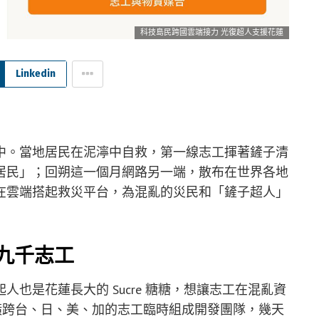
科技島民跨國雲端接力 光復超人支援花蓮
Linkedin
中。當地居民在泥濘中自救，第一線志工揮著鏟子清
居民」；回朔這一個月網路另一端，散布在世界各地
在雲端搭起救災平台，為混亂的災民和「鏟子超人」
合九千志工
也是花蓮長大的 Sucre 糖糖，想讓志工在混亂資
橫跨台、日、美、加的志工臨時組成開發團隊，幾天