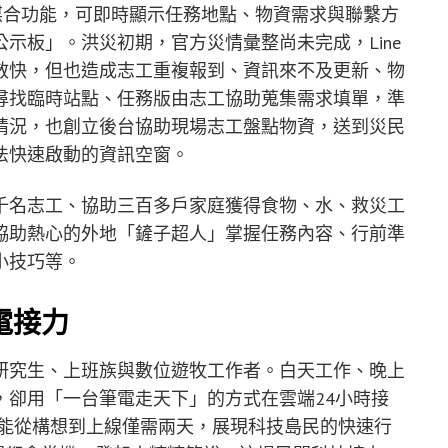
媒合功能，可即時顯示任務地點、物資需求與聯繫方
示板」。洪災初期，官方災情彙整尚未完成，Line
訊息擴散快，但也造成志工重複報到、資訊來不及更新、物
尋找臨時站點、任務版由志工協助蒐集需求填單，準
情況，也創立後台協助現場志工盤點物資，送到災民
法快速啟動的資訊空窗。
千名志工、協助三百多戶家庭獲得食物、水、救災工
協助熱心的外地「鏟子超人」掌握任務內容、行前準
小技巧等。
電接力
研究生、上班族與數位遊牧工作者。白天工作、晚上
，卻用「一台筆電走天下」的方式在雲端24小時接
新功能從構想到上線僅需兩天，展現科技島民的快速行