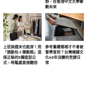
野，在香港中文大學擘
劃未來
上班族週末也能穿！用
參考書藏哪裡才不會被
「通勤包＋運動鞋」混
督學查到？台灣補課文
搭正裝的5種造型公
化40年沒變的荒謬日
式，時髦感直接翻倍
常