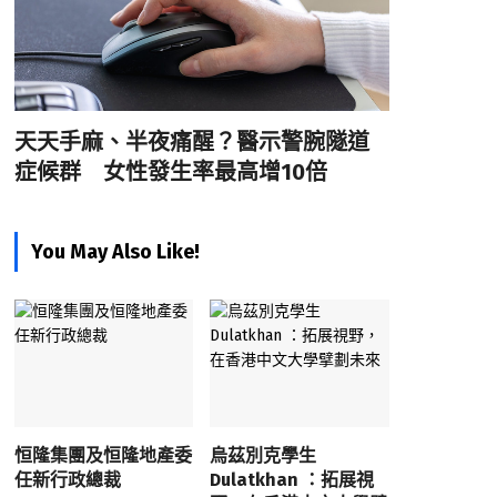
天天手麻、半夜痛醒？醫示警腕隧道
症候群 女性發生率最高增10倍
You May Also Like!
恒隆集團及恒隆地產委
烏茲別克學生
任新行政總裁
Dulatkhan ：拓展視