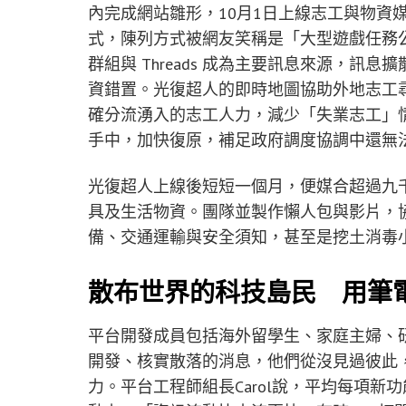
內完成網站雛形，10月1日上線志工與物資
式，陳列方式被網友笑稱是「大型遊戲任務公
群組與 Threads 成為主要訊息來源，
資錯置。光復超人的即時地圖協助外地志工
確分流湧入的志工人力，減少「失業志工」
手中，加快復原，補足政府調度協調中還無
光復超人上線後短短一個月，便媒合超過九
具及生活物資。團隊並製作懶人包與影片，
備、交通運輸與安全須知，甚至是挖土消毒
散布世界的科技島民 用筆
平台開發成員包括海外留學生、家庭主婦、
開發、核實散落的消息，他們從沒見過彼此
力。平台工程師組長Carol說，平均每項