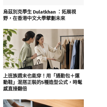
烏茲別克學生 Dulatkhan ：拓展視
野，在香港中文大學擘劃未來
上班族週末也能穿！用「通勤包＋運
動鞋」混搭正裝的5種造型公式，時髦
感直接翻倍