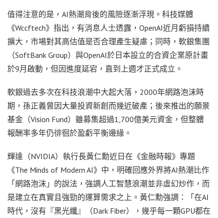
值得注意的是，AI熱潮背後的風險逐漸浮現。科技媒體
《Wccftech》指出，有消息人士透露，OpenAI近月虧損持續
擴大，市場對其高估值是否合理產生疑慮；同時，軟銀集團
（SoftBank Group）與OpenAI於日本設立的合資企業原計畫
於9月啟動，但因進度延宕，直到上週才正式成立。
軟銀過去多次在科技浪潮中大起大落，2000年網路泡沫時
期，孫正義曾因大量投資新創而幾近破產；後來推出的願景
基金（Vision Fund）雖募集超過1,700億美元資金，但整體
報酬率多年仍徘徊於盈虧平衡邊緣。
輝達（NVIDIA）執行長黃仁勳近日在《金融時報》專題
《The Minds of Modern AI》中，明確回應外界將AI熱潮比作
「網路泡沫」的說法，強調人工智慧浪潮並非虛幻炒作，而
是建立在真實且強勁的運算需求之上。黃仁勳強調：「在AI
時代，沒有『黑光纖』（Dark Fiber），幾乎每一顆GPU都在