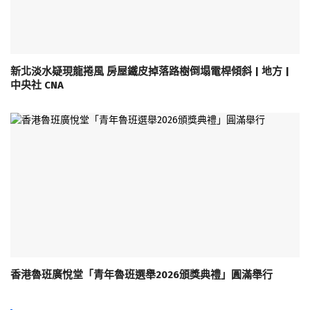
新北淡水疑現龍捲風 房屋鐵皮掉落路樹倒塌電桿傾斜 | 地方 |
中央社 CNA
香港魯班廣悅堂「青年魯班選舉2026頒獎典禮」圓滿舉行