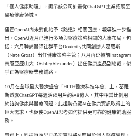
「個人健康助理」，顯示該公司計畫從ChatGPT主業拓展至
醫療健康領域。
儘管OpenAI尚未對此給予《路透》相關回應，報導進一步指
出，OpenAI近月已進行多項與醫療策略相關的人事布局，包
括：六月聘請醫師社群平台Doximity共同創辦人葛羅斯
（Nate Gross）出任健康策略主管；八月再延攬前Instagram
高層亞歷山大（Ashley Alexander）出任健康產品副總裁，似
乎正為醫療新業務鋪路。
10月在全球最大醫療盛會「HLTH醫療科技年會」上，葛羅
斯透露ChatGPT每週活躍用戶約達8億人，其中相當比例用
於諮詢健康與醫療問題。此趨勢凸顯AI在健康資訊取得上的
巨大需求，也促使OpenAI思考如何提供更可靠的健康輔助服
務。
事實上，科技巨頭早已多次嘗試將AI應用於個人醫療管理，