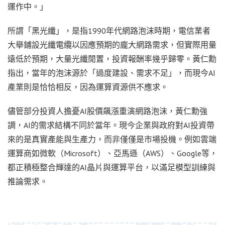
運作中。」
所謂「黑光纖」，是指1990年代網路泡沫時期，電信業者
大舉鋪設光纖電纜以因應預期的龐大網路需求，但實際用量
遠低於預期，大量光纖閒置，投資報酬率幾乎歸零。黃仁勳
指出，當年的泡沫源於「過度建設、需求不足」，而現今AI
產業則是恰恰相反，因為運算資源供不應求。
儘管部分投資人擔憂AI股價飆漲重演網路泡沫，黃仁勳強
調，AI的需求結構不同於當年。現今企業與政府對AI投資帶
來的是真實產能與生產力，而非僅僅是市場投機。例如雲端
運算商如微軟（Microsoft）、亞馬遜（AWS）、Google等，
都正積極整合輝達的AI晶片與運算平台，以滿足模型訓練與
推論需求。