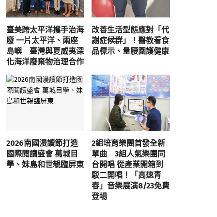
臺美跨太平洋攜手治海
改善生活型態應對「代
廢 一片太平洋、兩座
謝症候群」！醫教看食
島嶼 臺灣與夏威夷深
品標示、量腰圍護健康
化海洋廢棄物治理合作
2026南國漫讀節打造
2組培育樂團首發全新
國際閱讀盛會 萬城目
單曲 3組人氣樂團同
學、妹島和世親臨屏東
台開唱 從產業開箱到
駁二開唱！「高速青
春」音樂展演8/23免費
登場