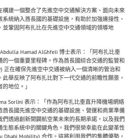
在構建一個整合了先進空中交通解決方案、面向未來
該系統納入酋長國的基礎設施，有助於加強連接性、
，並鞏固阿布扎比在先進空中交通領域的領導地
長 Abdulla Hamad AlGhfeli 博士表示：「阿布扎比垂
通的一個重要里程碑。作為酋長國綜合交通的監管和
bility) 正在確保先進空中交通被納入一個清晰的管治和
。此舉反映了阿布扎比對下一代交通的前瞻性願景，
者的地位。」
ena Sorlini
表示：「作為阿布扎比垂直升降機場網絡
造酋長國先進空中交通的基礎設施、營運和商業準備
我們透過創新開闢航空業未來的長期承諾，以及我們
通生態系統中的關鍵角色。我們很榮幸能在此變革性
 Dhabi Mobility) 合作。這將利用我們的集體優勢，