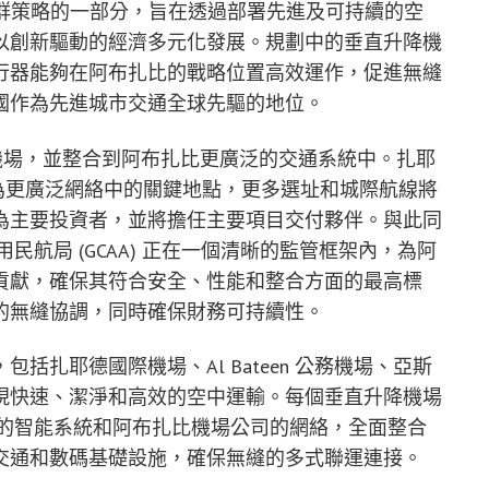
) 集群策略的一部分，旨在透過部署先進及可持續的空
以創新驅動的經濟多元化發展。規劃中的垂直升降機
) 飛行器能夠在阿布扎比的戰略位置高效運作，促進無縫
國作為先進城市交通全球先驅的地位。
降機場，並整合到阿布扎比更廣泛的交通系統中。扎耶
為更廣泛網絡中的關鍵地點，更多選址和城際航線將
為主要投資者，並將擔任主要項目交付夥伴。與此同
y) 和通用民航局 (GCAA) 正在一個清晰的監管框架內，為阿
貢獻，確保其符合安全、性能和整合方面的最高標
的無縫協調，同時確保財務可持續性。
扎耶德國際機場、Al Bateen 公務機場、亞斯
現快速、潔淨和高效的空中運輸。每個垂直升降機場
ility) 的智能系統和阿布扎比機場公司的網絡，全面整合
交通和數碼基礎設施，確保無縫的多式聯運連接。