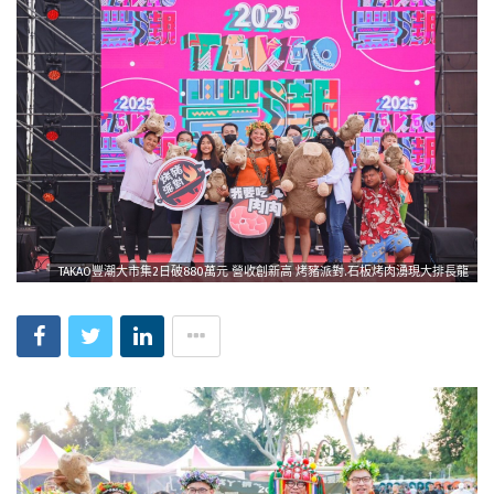
TAKAO豐潮大市集2日破880萬元 營收創新高 烤豬派對.石板烤肉湧現大排長龍