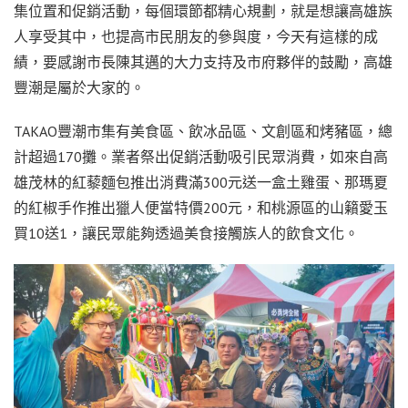
集位置和促銷活動，每個環節都精心規劃，就是想讓高雄族
人享受其中，也提高市民朋友的參與度，今天有這樣的成
績，要感謝市長陳其邁的大力支持及市府夥伴的鼓勵，高雄
豐潮是屬於大家的。
TAKAO豐潮市集有美食區、飲冰品區、文創區和烤豬區，總
計超過170攤。業者祭出促銷活動吸引民眾消費，如來自高
雄茂林的紅藜麵包推出消費滿300元送一盒土雞蛋、那瑪夏
的紅椒手作推出獵人便當特價200元，和桃源區的山籟愛玉
買10送1，讓民眾能夠透過美食接觸族人的飲食文化。