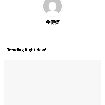
今傳媒
Trending Right Now!