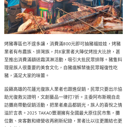
烤豬專區也不遑多讓，消費滿800元即可抽豬福娃娃，烤豬
業者有布農族、排灣族，共8家業者大陣仗烤技大比拚，甚
至推出消費滿額送霜淇淋活動，吸引大批民眾排隊。豬隻料
理是族人很重要的美食文化，自豬瘟解禁後民眾報復性吃
豬，滿足大家的味蕾。
設籍高雄的花蓮光復族人業者也跟進促銷，民眾只要出示協
助光復救災證明，文創藝品一律打7折。主委阿布斯親自走
訪攤商帶動促銷活動，把業者產品都銷光，族人的喜悅之情
溢於言表。2025 TAKAO豐潮擁有全國最大原住民市集，攤
位數、來客數和總營收再刷新紀錄，業者比以往更團結也更