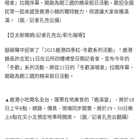
唱會」拉開序幕，開啟為期三週的精采假日活動，歡迎全國
民眾一起來感受鹿港小鎮的獨特魅力，保證讓大家收穫滿
滿。（圖╱記者孔亮云攝）
【亞太新聞網/記者孔亮云/彰化報導】
敲碗聲中迎來了「2025鹿港四季紅~冬歡系列活動」！鹿港
鎮長許志宏11日在公所四樓禮堂召開記者會，宣布今年的
「冬歡」系列活動，將從22日的「冬歡演唱會」拉開序幕，
開啟為期三週的精采假日活動。
▲鹿港小吃聞名全台，匯聚在地美食的「鹿溪宴」，將於18
日上午8點，網路、傳真、現場同步開賣，將於29、30日晚
上6點在文小五預定地準時開席。（圖╱記者孔亮云翻攝）