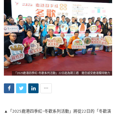
「2025鹿港四季紅~冬歡系列活動」22日起為期三週 邀您感受鹿港獨特魅力
▲「2025鹿港四季紅~冬歡系列活動」將從22日的「冬歡演