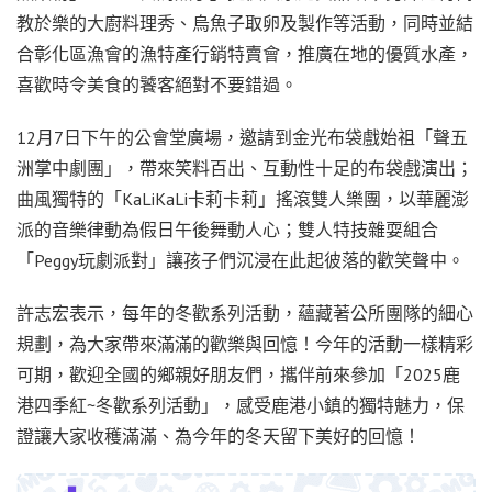
教於樂的大廚料理秀、烏魚子取卵及製作等活動，同時並結
合彰化區漁會的漁特產行銷特賣會，推廣在地的優質水產，
喜歡時令美食的饕客絕對不要錯過。
12月7日下午的公會堂廣場，邀請到金光布袋戲始祖「聲五
洲掌中劇團」，帶來笑料百出、互動性十足的布袋戲演出；
曲風獨特的「KaLiKaLi卡莉卡莉」搖滾雙人樂團，以華麗澎
派的音樂律動為假日午後舞動人心；雙人特技雜耍組合
「Peggy玩劇派對」讓孩子們沉浸在此起彼落的歡笑聲中。
許志宏表示，每年的冬歡系列活動，蘊藏著公所團隊的細心
規劃，為大家帶來滿滿的歡樂與回憶！今年的活動一樣精彩
可期，歡迎全國的鄉親好朋友們，攜伴前來參加「2025鹿
港四季紅~冬歡系列活動」，感受鹿港小鎮的獨特魅力，保
證讓大家收穫滿滿、為今年的冬天留下美好的回憶！