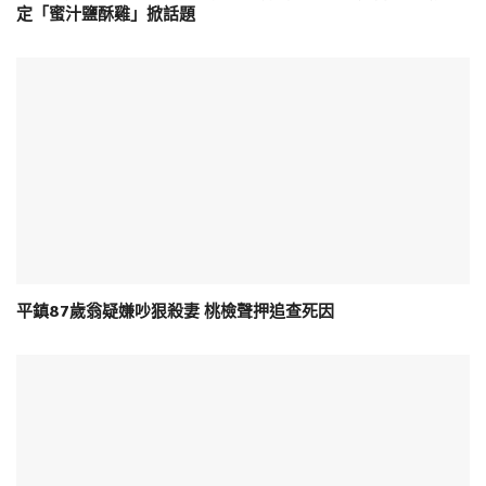
定「蜜汁鹽酥雞」掀話題
平鎮87歲翁疑嫌吵狠殺妻 桃檢聲押追查死因