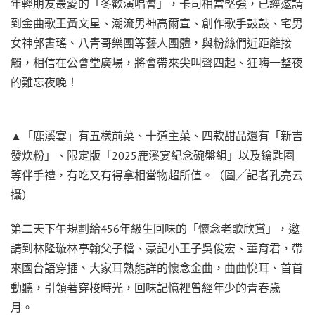
年輕朋友最愛的「冬歡演唱會」，卡司相當堅強，已經邀請
到金曲歌王黃文星、潮流男神高爾宣、創作歌手鼓鼓、宅男
女神郭書瑤、八青哥樂團等藝人團體，與粉絲們近距離接
觸，相信在公會堂廣場，將會帶來尖叫聲四起、狂嗨一整夜
的難忘夜晚！
▲「鹿溪宴」有五樣前菜、十道主菜、四款甜品還有「新吉
發炊粉」、限定版「2025鹿溪宴紀念碗盤組」以及鑰匙圈
等伴手禮，有吃又有得拿相當物超所值。（圖╱記者孔亮云
攝）
第二天下午規劃給456年級生回味的「懷念老歌欣賞」，邀
請到林隆璇林亭翰父子檔、豪記小王子吳俊宏、董育君，帶
來國台語穿插、大家耳熟能詳的懷念金曲，曲曲悅耳、首首
動聽，引領著穿梭時光，回味記憶裡曾經年少的青春歲
月。