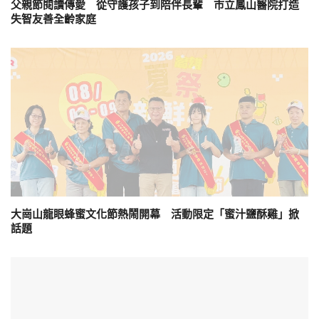
父親節閱讀傳愛 從守護孩子到陪伴長輩 市立鳳山醫院打造
失智友善全齡家庭
大崗山龍眼蜂蜜文化節熱鬧開幕 活動限定「蜜汁鹽酥雞」掀
話題