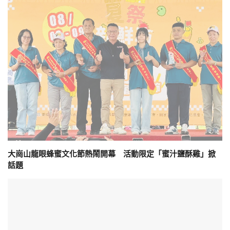
大崗山龍眼蜂蜜文化節熱鬧開幕 活動限定「蜜汁鹽酥雞」掀
話題