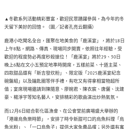
▲冬歡系列活動精彩豐富，歡迎民眾踴躍參與，為今年的冬
天留下美好的回憶。（圖╱記者孔亮云翻攝）
鹿港小吃聞名全台，匯聚在地美食的「鹿溪宴」，將於18日
上午8點，網路、傳真、現場同步開賣，依照往年經驗，受
歡迎的程度勢必再度秒殺搶位！「鹿溪宴」將於29、30日
晚上6點在文小五預定地準時開席，五樣前菜、十道主菜、
四款甜品還有「新吉發炊粉」、限定版「2025鹿溪宴紀念
碗盤組」以及鑰匙圈等伴手禮，有吃又有得拿相當物超所
值；宴席現場邀請到陳隨意、廖婉君、陳衣宸、唐儷、沈建
豪、楊淨宇等知名藝人，安排精彩的歌曲演出炒熱氣氛。
而12月6日結合彰化區漁會、在公會堂前廣場盛大舉辦的
「港邊烏魚樂時節」，安排了時令新甜可口的烏魚料理「烏
魚米粉」、「一口烏魚子」提供大家免費品嚐；另外還有寓