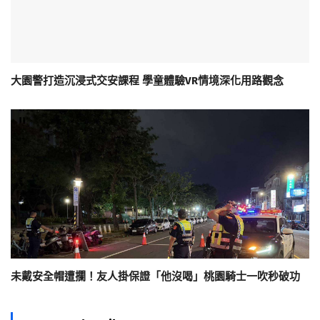
大園警打造沉浸式交安課程 學童體驗VR情境深化用路觀念
未戴安全帽遭攔！友人掛保證「他沒喝」桃園騎士一吹秒破功