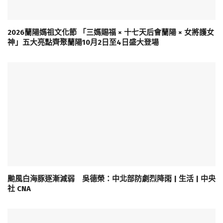
2026蘭陽媽祖文化節 「三媽賜福 × 十七天后會蘭陽 × 女將護女
神」五大亮點齊聚蘭陽10月2日至4日盛大登場
颱風白海豚逐漸減弱 吳德榮：中北部防劇烈降雨 | 生活 | 中央
社 CNA