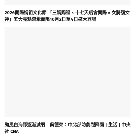
2026蘭陽媽祖文化節 「三媽賜福 × 十七天后會蘭陽 × 女將護女
神」五大亮點齊聚蘭陽10月2日至4日盛大登場
颱風白海豚逐漸減弱 吳德榮：中北部防劇烈降雨 | 生活 | 中央
社 CNA