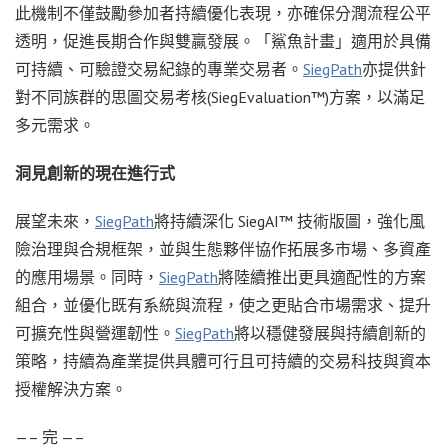
此機制不僅鼓勵參加者持續優化表現，亦確保分潤流程公平
透明，促進長期合作與雙贏發展。「鯊魚計畫」適用於具備
可持續、可驗證交易紀錄的專業交易者。
SiegPath
亦提供針
對不同族群的思圖交易考核(SiegEvaluation™)方案，以滿足
多元需求。
洞見創新的現在進行式
展望未來，
SiegPath
將持續深化 SiegAI™ 技術版圖，強化風
險治理與合規框架，並與生態夥伴協作拓展多市場、多資產
的應用場景。同時，
SiegPath
將陸續推出更具適配性的方案
組合，並優化既有系統與流程，使之更貼合市場需求、提升
可擴充性與營運韌性。
SiegPath
將以穩健發展與持續創新的
策略，持續為產業提供具體可行且可持續的交易科技與資本
授權解決方案。
—– 完 —–