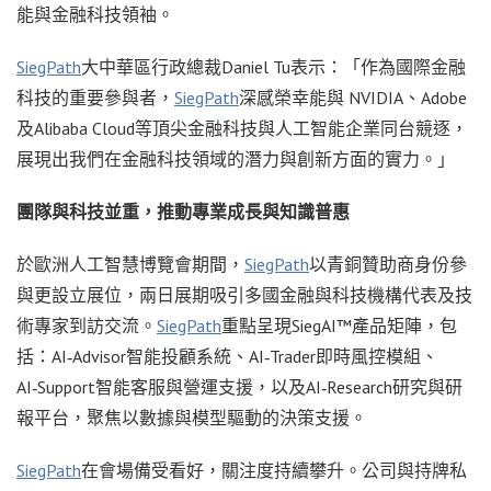
能與金融科技領袖。
SiegPath
大中華區行政總裁Daniel Tu表示：「作為國際金融
科技的重要參與者，
SiegPath
深感榮幸能與 NVIDIA、Adobe
及Alibaba Cloud等頂尖金融科技與人工智能企業同台競逐，
展現出我們在金融科技領域的潛力與創新方面的實力。」
團隊與科技並重，推動專業成長與知識普惠
於歐洲人工智慧博覽會期間，
SiegPath
以青銅贊助商身份參
與更設立展位，兩日展期吸引多國金融與科技機構代表及技
術專家到訪交流。
SiegPath
重點呈現SiegAI™產品矩陣，包
括：AI‑Advisor智能投顧系統、AI‑Trader即時風控模組、
AI‑Support智能客服與營運支援，以及AI‑Research研究與研
報平台，聚焦以數據與模型驅動的決策支援。
SiegPath
在會場備受看好，關注度持續攀升。公司與持牌私