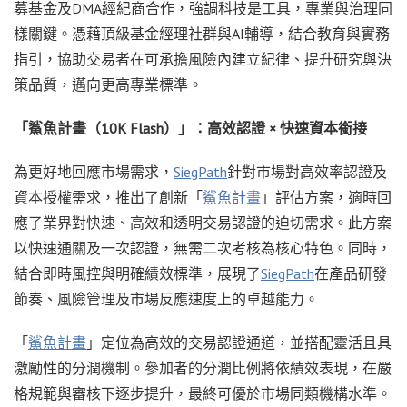
募基金及DMA經紀商合作，強調科技是工具，專業與治理同
樣關鍵。憑藉頂級基金經理社群與AI輔導，結合教育與實務
指引，協助交易者在可承擔風險內建立紀律、提升研究與決
策品質，邁向更高專業標準。
「鯊魚計畫（
10K
Flash）」：高效認證 × 快速資本銜接
為更好地回應市場需求，
SiegPath
針對市場對高效率認證及
資本授權需求，推出了創新「
鯊魚計畫
」評估方案，適時回
應了業界對快速、高效和透明交易認證的迫切需求。此方案
以快速通關及一次認證，無需二次考核為核心特色。同時，
結合即時風控與明確績效標準，展現了
SiegPath
在產品研發
節奏、風險管理及市場反應速度上的卓越能力。
「
鯊魚計畫
」定位為高效的交易認證通道，並搭配靈活且具
激勵性的分潤機制。參加者的分潤比例將依績效表現，在嚴
格規範與審核下逐步提升，最終可優於市場同類機構水準。