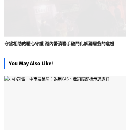
守望相助的暖心守護 湖內警消聯手破門化解獨居翁的危機
You May Also Like!