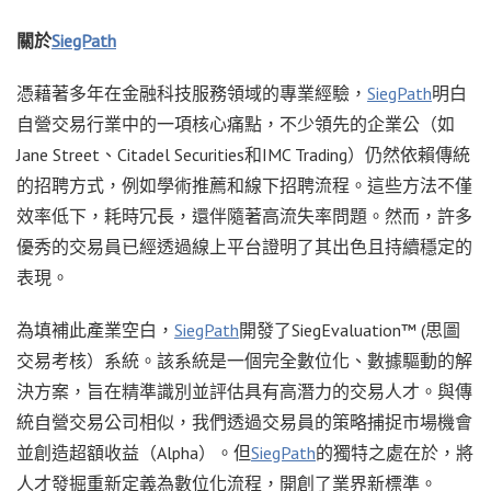
關於
SiegPath
憑藉著多年在金融科技服務領域的專業經驗，
SiegPath
明白
自營交易行業中的一項核心痛點，不少領先的企業公（如
Jane Street、Citadel Securities和IMC Trading）仍然依賴傳統
的招聘方式，例如學術推薦和線下招聘流程。這些方法不僅
效率低下，耗時冗長，還伴隨著高流失率問題。然而，許多
優秀的交易員已經透過線上平台證明了其出色且持續穩定的
表現。
為填補此產業空白，
SiegPath
開發了SiegEvaluation™ (思圖
交易考核）系統。該系統是一個完全數位化、數據驅動的解
決方案，旨在精準識別並評估具有高潛力的交易人才。與傳
統自營交易公司相似，我們透過交易員的策略捕捉市場機會
並創造超額收益（Alpha）。但
SiegPath
的獨特之處在於，將
人才發掘重新定義為數位化流程，開創了業界新標準。