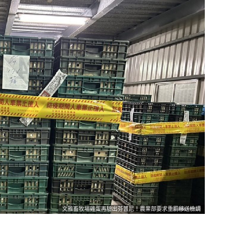
文雅畜牧場雞蛋再驗出芬普尼！農業部要求重罰移送檢調