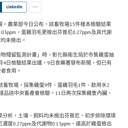
Linkedin
展。農業部今日公布，該畜牧場15件樣本檢驗結果
3ppm，蛋雞羽毛更檢出芬普尼0.27ppm及其代謝
則均未檢出。
藥物殘留監測計畫」時，彰化縣衛生局於市售雞蛋抽
月4日檢驗結果出爐，9日食藥署發布新聞，但已有
費者食用。
該畜牧場，採集雞蛋9件、蛋雞羽毛1件、飲用水2
件樣品送中央畜產會檢驗。11日再次採集雞隻內臟、
果分析，土壤、飼料均未檢出芬普尼，初步排除環境
0.27ppm及代謝物0.13ppm，遠高於雞蛋檢出