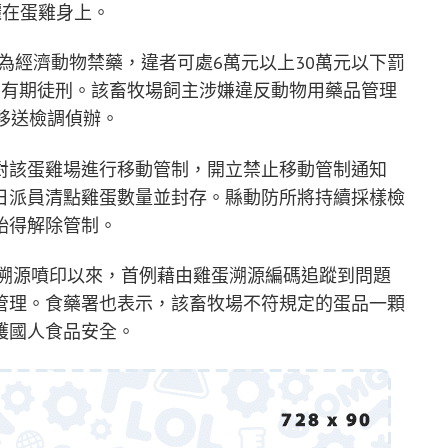
灑在蛋雞身上。
列為經濟動物禁藥，違者可處6萬元以上30萬元以下罰
下有期徒刑。該畜牧場飼主涉嫌違反動物用藥品管理
移送檢調偵辦。
對該蛋雞場進行移動管制，開立禁止移動管制通知
日派員清點雞蛋數量並封存。縣動防所將持續採樣檢
始得解除管制。
顆溯源噴印以來，首例藉由雞蛋溯源編碼追蹤到問題
管理。食藥署也表示，該畜牧場不符規定的蛋品一顆
護國人食品安全。