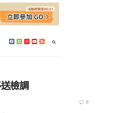
移送檢調
0