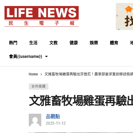
熱門
生活
文教
健康
娛樂
體育
會員({username})
Home
文雅畜牧場雞蛋再驗出芬普尼！農業部要求重罰移送檢
合作媒體
文雅畜牧場雞蛋再驗
品觀點
2025-11-12