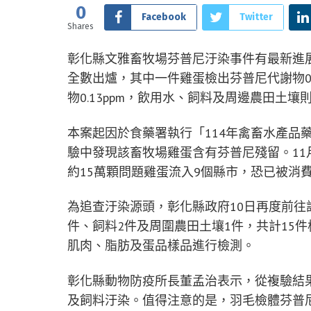
0
Facebook
Twitter
Shares
彰化縣文雅畜牧場芬普尼汙染事件有最新進
全數出爐，其中一件雞蛋檢出芬普尼代謝物0.0
物0.13ppm，飲用水、飼料及周邊農田土壤
本案起因於食藥署執行「114年禽畜水產品
驗中發現該畜牧場雞蛋含有芬普尼殘留。11
約15萬顆問題雞蛋流入9個縣市，恐已被消
為追查汙染源頭，彰化縣政府10日再度前往
件、飼料2件及周圍農田土壤1件，共計15
肌肉、脂肪及蛋品樣品進行檢測。
彰化縣動物防疫所長董孟治表示，從複驗結
及飼料汙染。值得注意的是，羽毛檢體芬普尼濃度