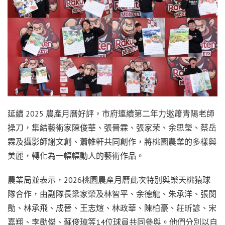
延續 2025 農產月曆好評，市府連續第二年力邀蕭青陽老師
操刀，集結藝術家陳俊華、張晉霖、張家荣、余思瑩、蔡岳
霖及攝影師謝文創、蕭帷軒共同創作，將桃園農業的多樣與
美麗，轉化為一幅幅動人的藝術作品。
農業局並表示，2026桃園農產月曆此次特別與樂天桃猿球
隊合作，由副隊長梁家榮及林智平、余德龍、朱承洋、張閔
勛、林承飛、成晉、王志煊、林政華、陳柏豪、莊昕諺、宋
嘉翔、李勛傑、蘇俊璋等14位球員共同參與。他們分別以自