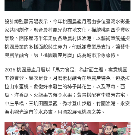
設計總監蕭青陽表示，今年桃園農產月曆由多位臺灣水彩畫
家共同創作，融合農村風光與在地文化，描繪桃園四季豐收
景致。團隊歷時半年走訪各地農村與漁港，以藝術筆觸捕捉
桃園農業的多樣面貌與生命力。他感謝農業局支持，讓藝術
與農業融合，讓「桃園農產月曆」成為城市形象象徵。
2026 桃園農產月曆以「馬力食足」為封面主題，寓意桃園
五穀豐登、豐衣足食。月曆素材結合在地農產特色，包括拉
拉山水蜜桃、象徵好事發生的柿子與花生，以及草莓、西
瓜、洋香瓜、火龍果等時令水果；背景搭配有李騰芳古宅、
中庄吊橋、三坑田園景觀、秀才登山步道、竹圍漁港、永安
漁港觀光漁市等水彩畫，用圖說展現桃園之美。