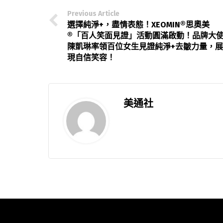
Previous Article
選擇純淨+，盡情表態！XEOMIN®思奧美
®「百人笑面見證」活動圓滿啟動！品牌大
陳凱琳率領百位女生見證純淨+去皺力量，展
現自信笑容！
美通社