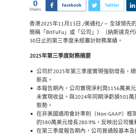
0
Facebook
Twitter
Shares
香港
2025年11月13日
/美通社/ — 全球領先的
簡稱「BitFuFu」或「公司」）（納斯達克代碼
30日止的第三季度未經審計財務業績。
2025
年第三季度財務摘要
公司於2025年第三季度實現強勁增長，總收
新高。
本報告期內，公司實現淨利潤1156萬美
未實現收益。與2024年同期淨虧損50
態勢。
在非美國通用會計準則（Non-GAAP）框架
的580萬美元增長280.9%，反映出公司
在第三季度報告期內，公司普通股基本及攤薄