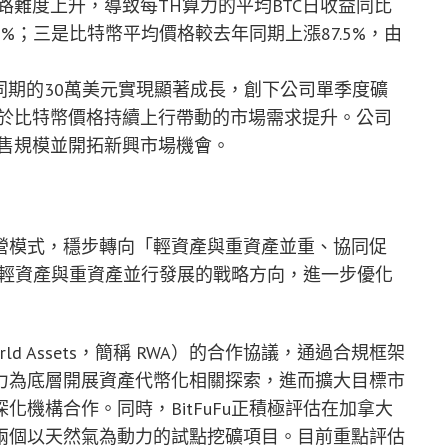
難度上升，導致每TH算力的平均BTC日收益同比
3%；三是比特幣平均價格較去年同期上漲87.5%，由
4年同期的30萬美元實現顯著成長，創下公司單季度礦
於比特幣價格持續上行帶動的市場需求提升。公司
售規模並開拓新興市場機會。
營模式，穩步轉向「輕資產與重資產並重、協同促
圍繞輕資產與重資產並行發展的戰略方向，進一步優化
ld Assets，簡稱 RWA）的合作協議，通過合規框架
力為底層開展資產代幣化相關探索，進而擴大目標市
機構合作。同時，BitFuFu正積極評估在加拿大
兩個以天然氣為動力的試點挖礦項目。目前重點評估