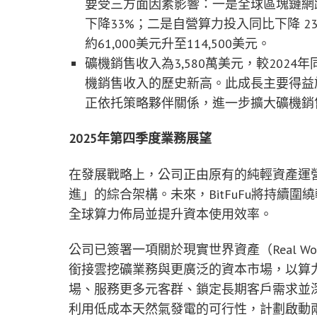
要受三方面因素影響：一是全球區塊鏈網路
下降33%；二是自營算力投入同比下降 2
約61,000美元升至114,500美元。
礦機銷售收入為3,580萬美元，較202
機銷售收入的歷史新高。此成長主要得益
正依托策略夥伴關係，進一步擴大礦機銷
2025
年第四季度業務展望
在發展戰略上，公司正由原有的純輕資產運
進」的綜合架構。未來，BitFuFu將持續
全球算力佈局並提升資本使用效率。
公司已簽署一項關於現實世界資產（Real Wor
銜接雲挖礦業務與更廣泛的資本市場，以算
場、服務更多元客群、鎖定長期客戶需求並深化
利用低成本天然氣發電的可行性，計劃啟動