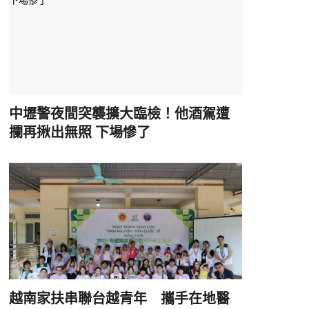
中壢警夜間突襲擴大臨檢！他酒駕遭
攔再揪出無照 下場慘了
越南家扶串聯台越青年 攜手在地醫