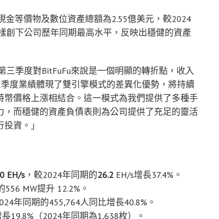
現金等價物及數位資產總額為2.55億美元，較2024
5%，同樣創下公司歷年同期最高水平，反映出穩健的資產
：「第三季度對BitFuFu來說是一個明顯的轉折點，收入
第三季度業績體現了雙引擎模式的差異化優勢，將持續
特幣價格上漲相結合。這一模式為我們提供了多種手
力，而穩健的資產負債表則為公司提供了充足的靈活
行投資。」
.0 EH/s
，較2024年同期的
26.2
EH/s增長37.4%。
56 MW提升 12.2%。
24年同期的455,764人同比增長40.8%。
9.8%（2024年同期為1,638枚）。