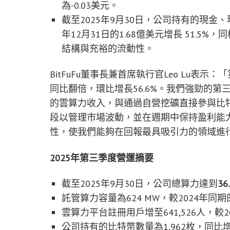
為-0.03美元。
截至2025年9月30日，公司持有的現金、
年12月31日的1.68億美元增長 51.
結構與充裕的流動性。
BitFuFu董事長兼首席執行官Leo Lu表示
同比翻倍，環比增長56.6%。我們強勁的
的雲算力收入，與通過自營挖礦直接參與比
段以管理市場波動，並在週期中保持盈利能
性，使我們能夠在回報最具吸引力的領域進
2025
年第三季度營運摘要
截至2025年9月30日，公司總算力達到
36
託管算力容量為624 MW，較2024年同期的5
雲算力平台註冊用戶增至641,526人，較20
公司持有的比特幣數量為1,962枚，同比增長1