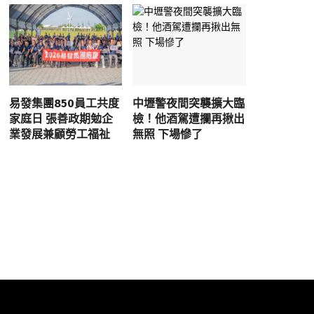
易發集團850員工共度
中壢警夜間突襲擴大臨
家庭日 張善政期勉企
檢！他酒駕遭攔再揪出
業發展兼顧勞工福祉
無照 下場慘了