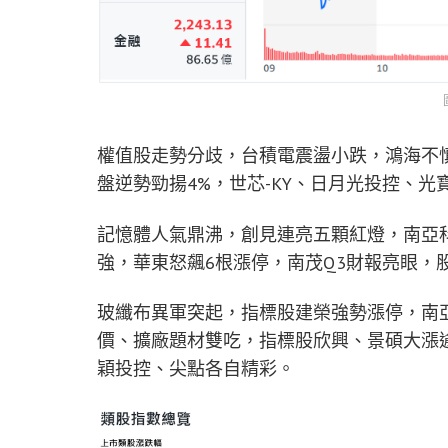
權值股走勢分歧，台積電震盪小跌，鴻海不
盤逆勢勁揚4%，世芯-KY、日月光投控、
記憶體人氣鼎沸，創見連亮五顆紅燈，南亞科
強，華東怒飆6根漲停，南茂Q3財報亮眼，
玻纖布異軍突起，指標股建榮強勢漲停，南亞大
價、擴廠題材雙吃，指標股欣興、景碩大漲逾
穎投控、尖點各自精彩。