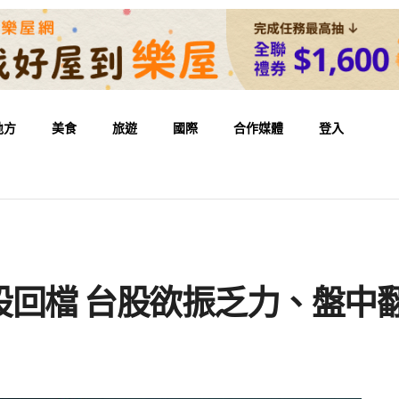
地方
美食
旅遊
國際
合作媒體
登入
股回檔 台股欲振乏力、盤中