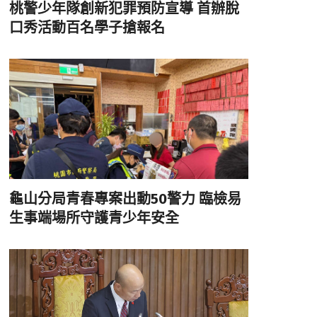
桃警少年隊創新犯罪預防宣導 首辦脫
口秀活動百名學子搶報名
龜山分局青春專案出動50警力 臨檢易
生事端場所守護青少年安全