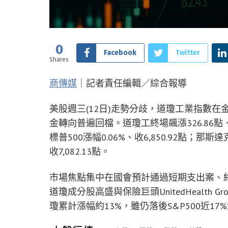
0
Facebook
Twitter
Shares
商傳媒
｜記者責任編輯／綜合報導
美股週三(12日)走勢分歧，道瓊工業指數
金轉向普遍回檔。道瓊工終場飆漲326.86點、
標普500漲幅0.06%、收6,850.92點；那斯達
收7,082.13點。
市場焦點集中在國會預計通過短期支出案、
道瓊成分股高盛與保險巨頭UnitedHealth
瓊累計漲幅約13%，雖仍落後S&P500近1