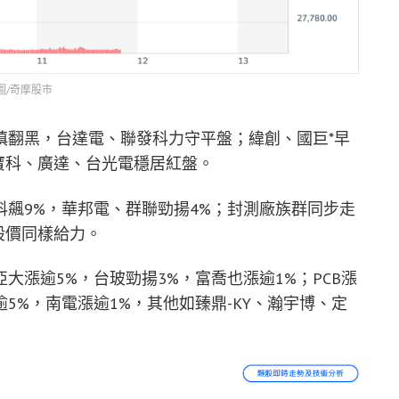
圖/奇摩股市
慎翻黑，台達電、聯發科力守平盤；緯創、國巨*早
光寶科、廣達、台光電穩居紅盤。
飆9%，華邦電、群聯勁揚4%；封測廠族群同步走
股價同樣給力。
漲逾5%，台玻勁揚3%，富喬也漲逾1%；PCB漲
5%，南電漲逾1%，其他如臻鼎-KY、瀚宇博、定