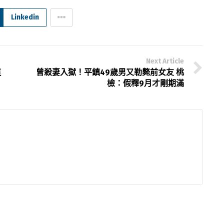
Linkedin
Next Article
這
曾殺妻入獄！平鎮49歲男又勒斃前女友 桃
檢：假釋9月才剛期滿