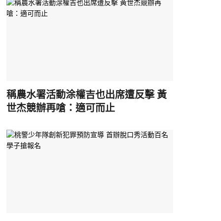
稱農水署活動涂權吉也出席遭反擊 黃
世杰競辦再嗆：適可而止