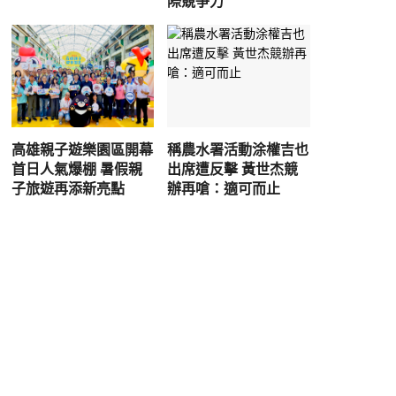
際競爭力
高雄親子遊樂園區開幕
稱農水署活動涂權吉也
首日人氣爆棚 暑假親
出席遭反擊 黃世杰競
子旅遊再添新亮點
辦再嗆：適可而止