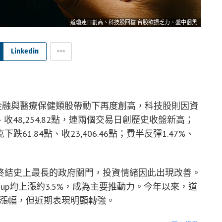
道瓊連日創高、科技股回檔 台股欲振乏力、盤中翻黑
Linkedin
在金融與醫療保健類股帶動下再度創高，科技股則因資
收48,254.82點，連兩個交易日創歷史收盤新高；
克下跌61.84點、收23,406.46點；費半反彈1.47%、
終結史上最長的政府關門，投資情緒因此出現改善。
 Group均上漲約3.5%，成為主要推動力。今年以來，道
7%漲幅，但近期表現明顯轉強。