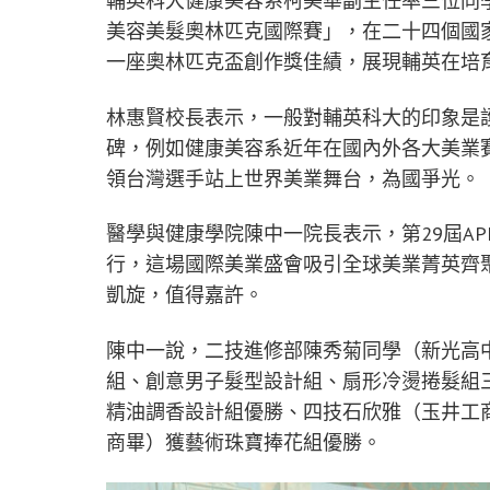
輔英科大健康美容系柯美華副主任率三位同學勇
美容美髮奧林匹克國際賽」，在二十四個國
一座奧林匹克盃創作獎佳績，展現輔英在培
林惠賢校長表示，一般對輔英科大的印象是
碑，例如健康美容系近年在國內外各大美業
領台灣選手站上世界美業舞台，為國爭光。
醫學與健康學院陳中一院長表示，第29屆A
行，這場國際美業盛會吸引全球美業菁英齊
凱旋，值得嘉許。
陳中一說，二技進修部陳秀菊同學（新光高
組、創意男子髮型設計組、扇形冷燙捲髮組
精油調香設計組優勝、四技石欣雅（玉井工
商畢）獲藝術珠寶捧花組優勝。