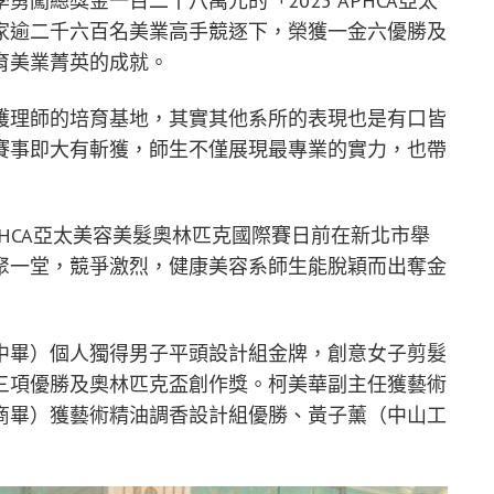
闖總獎金一百二十八萬元的「2025 APHCA亞太
家逾二千六百名美業高手競逐下，榮獲一金六優勝及
育美業菁英的成就。
護理師的培育基地，其實其他系所的表現也是有口皆
賽事即大有斬獲，師生不僅展現最專業的實力，也帶
PHCA亞太美容美髮奧林匹克國際賽日前在新北市舉
聚一堂，競爭激烈，健康美容系師生能脫穎而出奪金
中畢）個人獨得男子平頭設計組金牌，創意女子剪髮
三項優勝及奧林匹克盃創作獎。柯美華副主任獲藝術
商畢）獲藝術精油調香設計組優勝、黃子薰（中山工