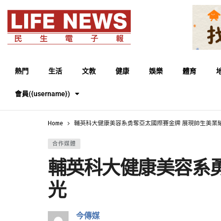
熱門
生活
文教
健康
娛樂
體育
會員({username})
Home
輔英科大健康美容系勇奪亞太國際賽金牌 展現師生美業
合作媒體
輔英科大健康美容系勇
光
今傳媒