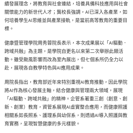
續發展理念，將教育與社會連結，培養具備科技應用與社會
關懷能力的新世代人才；龔校長強調，AI已深入各產業，如
何培養學生AI思維並與產業接軌，是當前高等教育的重要目
標。
健康暨管理學院周秀蓉院長表示，本次成果展以「AI驅動．
跨域共融」為主題，是學院自更名以來第二次舉辦此類活
動。雖受颱風影響而改為室內展出，但七個系所仍全力以
赴，展現各自教學特色與AI應用成果。
周院長指出，教育部近年來特別重視AI教育推動，因此學院
將AI作為核心發展主軸，結合健康與管理兩大領域，展現
「AI驅動、跨域共融」的精神。企管系著重三創（創意、創
新、創業）教育，資管系展現AI虛實整合應用，而健康照護
相關系如長照系、護理系與幼保系，則透過AI導入照護與教
育實務，呈現智慧健康的多元樣貌。