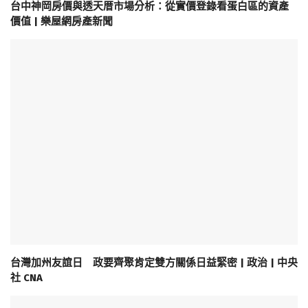
台中神岡房價與透天厝市場分析：從實價登錄看蛋白區的資產
價值 | 樂屋網房產新聞
台灣加州友誼日 政要齊聚肯定雙方關係日益緊密 | 政治 | 中央
社 CNA