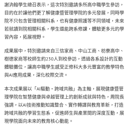
謝汭翰學生總召表示，這次特別邀請多所高中職學生參訪，
目的在於讓他們更了解健康暨管理學院的多元發展，同時學
院不只包含管理相關科系，也有健康照護等不同領域，未來
若就讀到院相關科系，學生還能跨系修課，體驗更多元的學
習內容，拓展視野。
成果展中，特別邀請來自三信家商、中山工商、枋寮高中、
樹德家商等校師生約230人到校參訪，透過各系設計的互動
體驗攤位，讓高中職學生感受正修科大多元豐富的教學特色
與AI應用成果，深化校際交流。
本次成果展以「AI驅動‧跨域共融」為主軸，展現健康暨管
理學院在智慧健康與卓越管理上的創新成就與特色，周院長
強調，以AI技術推動知識整合、實作轉譯與教育革新，打造
跨域共融的學習生態系，促進師生與產業間的深度互動，展
現學院面向未來的教育核心動能。