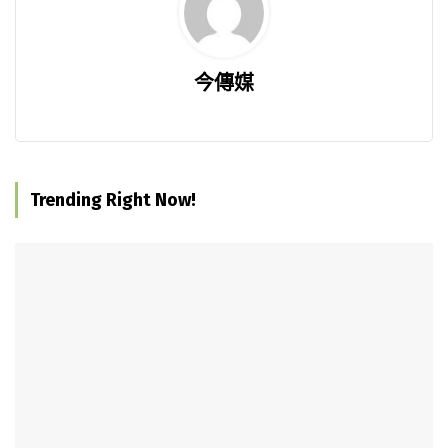
今傳媒
Trending Right Now!